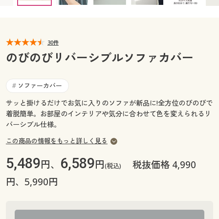
カタログ無料プレゼント
マイページ
会員メニュー
30件
閲覧履歴
マイページ
のびのびリバーシブルソファカバー
お気に入り
閲覧履歴
ソファーカバー
#
サポート
サッと掛けるだけでお気に入りのソファが新品に!全方位のびのびで
お気に入り
着脱簡単。お部屋のインテリアや気分に合わせて色を変えられるリ
ご利用ガイド
バーシブル仕様。
サポート
この商品の情報をもっと詳しく見る
よくある質問とお問い合わせ
ご利用ガイド
5,489
6,589
円、
円
税抜価格 4,990
(税込)
よくある質問とお問い合わせ
円、5,990円