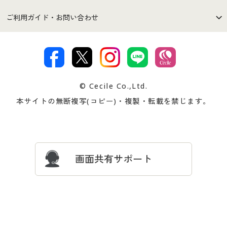
セシールご利用規約
プライバシーポリシー
商品カテゴリ
バーゲンセール
ご利用ガイド・お問い合わせ
特定商取引法に基づく表示
古物営業法に基づく表示
カタログ・チラシからのご注
デジタルカタログ
ご注文は
お届けは
文
著作権・商標について
会社案内
交換・返品は
お支払は
カタログ無料プレゼント
特集一覧
© Cecile Co.,Ltd.
会員登録・お客様情報変更に
お客様番号・パスワードをお
本サイトの無断複写(コピー)・複製・転載を禁じます。
プレゼント＆キャンペーン
サイトマップ
ついて
忘れの場合
サイズガイド
よくある質問とお問い合わせ
画面共有サポート