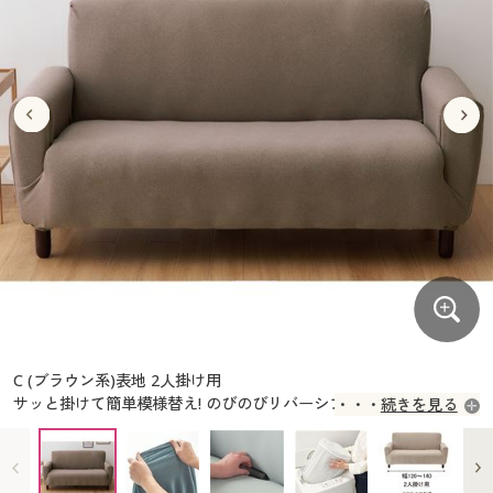
大きいサイズ
制服・スクールすべて
美容・健康・サプリメント
寝具・ベッド
制服・スクール
美容・健康通販すべて
家具・収納
キッチン・雑貨・日用品
バーゲン
大きいサイズ通販すべて
制服・学生服
カーテン・ラグ・ファブリック
大きいサイズ
制服・スクールすべて
美容・健康・サプリメント
寝具・ベッド
詳細検索
バーゲンセール
大きいサイズ レディース服
ジュニア・ティーンズ下着
バーゲン
大きいサイズ通販すべて
制服・学生服
カーテン・ラグ・ファブリック
商品カテゴリ一覧
シークレットセール
大きいサイズ レディース下着
詳細検索
バーゲンセール
大きいサイズ レディース服
ジュニア・ティーンズ下着
カタログ
大きいサイズ メンズ
商品カテゴリ一覧
シークレットセール
大きいサイズ レディース下着
カタログ・チラシからのご注文
カタログ
大きいサイズ 事務・制服
大きいサイズ メンズ
デジタルカタログ
カタログ・チラシからのご注文
C (ブラウン系)表地 2人掛け用
大きいサイズ 事務・制服
サッと掛けて簡単模様替え! のびのびリバーシブルソファカバーで
続きを見る
カタログ無料プレゼント
す。
デジタルカタログ
会員メニュー