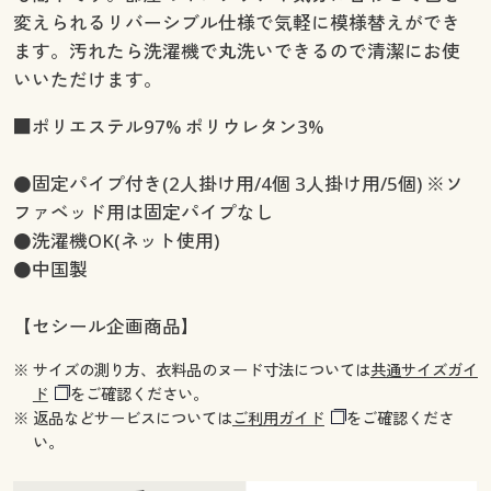
変えられるリバーシブル仕様で気軽に模様替えができ
ます。汚れたら洗濯機で丸洗いできるので清潔にお使
いいただけます。
■ポリエステル97% ポリウレタン3%
●固定パイプ付き(2人掛け用/4個 3人掛け用/5個) ※ソ
ファベッド用は固定パイプなし
●洗濯機OK(ネット使用)
●中国製
【セシール企画商品】
※ サイズの測り方、衣料品のヌード寸法については
共通サイズガイ
ド
をご確認ください。
※ 返品などサービスについては
ご利用ガイド
をご確認くださ
い。