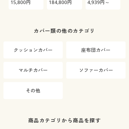
極-
ぶりパジャマ/
15,800
円
184,800
円
4,939
円～
3
やみつきの軽
さ!(綿99%)
1
カバー類の他のカテゴリ
クッションカバー
座布団カバー
マルチカバー
ソファーカバー
その他
商品カテゴリから商品を探す