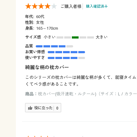
ご購入者様
購入確認済み
年代:
60代
性別:
女性
身長:
165～170cm
サイズ感
小さい
大きい
品質
お買い得感
使いやすさ
綺麗な柄の枕カバー
このシリーズの枕カバーは綺麗な柄が多くて、就寝タイム
くてペラ感があることです。
商品：
枕カバー(吸汗速乾・ルクール)（サイズ：L / カラー
役に立った
0