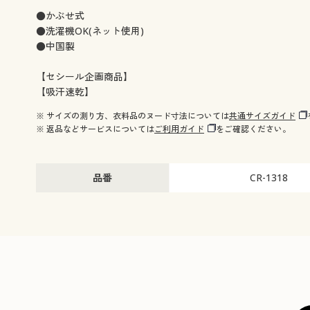
●かぶせ式
●洗濯機OK(ネット使用)
●中国製
【セシール企画商品】
【吸汗速乾】
※ サイズの測り方、衣料品のヌード寸法については
共通サイズガイド
※ 返品などサービスについては
ご利用ガイド
をご確認ください。
品番
CR-1318