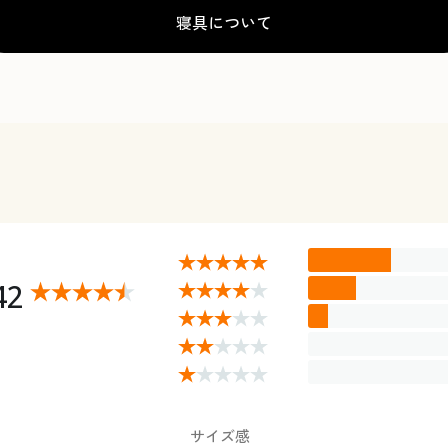
寝具について
42
サイズ感