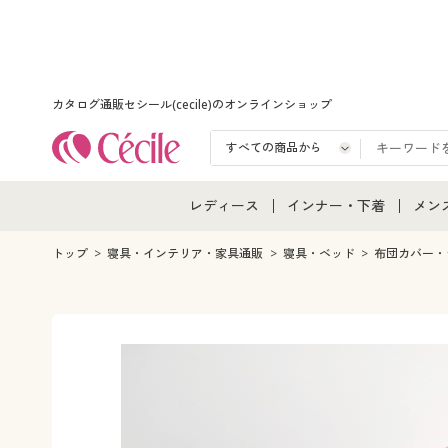
カタログ通販セシール(cecile)のオンラインショップ
レディース
インナー・下着
メン
レディース通販すべて
インナー・下着通販すべ
メン
トップ
寝具・インテリア・家具通販
寝具・ベッド
布団カバー・
レディースファッション
女性下着
メン
女性下着
メンズ下着
メン
ジュニア・ティーンズ下