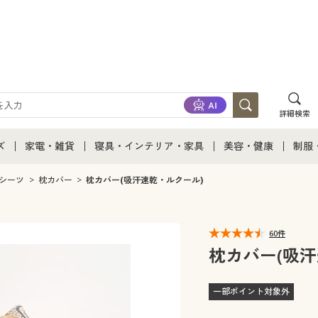
詳細検索
ズ
家電・雑貨
寝具・インテリア・家具
美容・健康
制服
て
ズ通販すべて
家電・雑貨すべて
寝具・インテリア・家具通販すべて
美容・健康通販すべ
制服
シーツ
枕カバー
枕カバー(吸汗速乾・ルクール)
ズファッション
家電
家具・収納
美容・健康・サプリ
制服
60件
ズ下着
キッチン・雑貨・日用品
寝具・ベッド
ジュ
枕カバー(吸汗
着
カーテン・ラグ・ファブリック
一部ポイント対象外