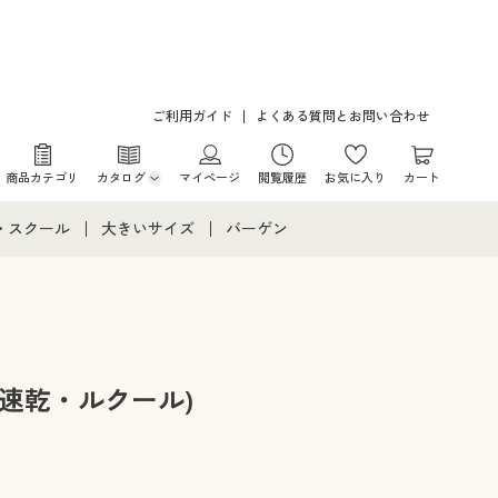
ご利用ガイド
よくある質問とお問い合わせ
商品カテゴリ
カタログ
マイページ
閲覧履歴
お気に入り
カート
カタログ・チラシからのご注文
・スクール
大きいサイズ
バーゲン
デジタルカタログ
て
・スクールすべて
大きいサイズ通販すべて
バーゲンセール
カタログ無料プレゼント
メント
・学生服
大きいサイズ レディース服
シークレットセール
ニア・ティーンズ下着
大きいサイズ レディース下着
速乾・ルクール)
大きいサイズ メンズ