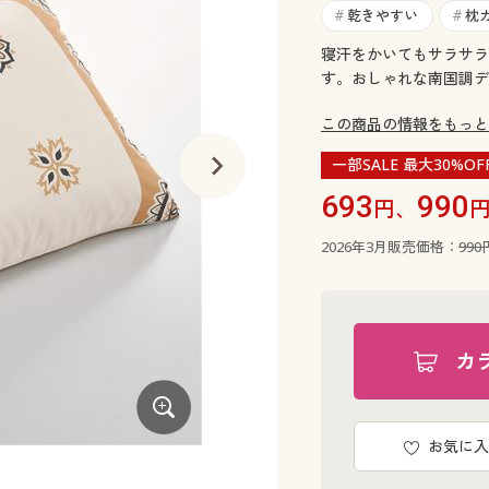
乾きやすい
枕
#
#
寝汗をかいてもサラサラ
す。おしゃれな南国調デ
この商品の情報をもっと
一部SALE 最大30%OF
693
990
円、
2026年3月販売価格：
990
カ
お気に入
D(ハワイアン柄)