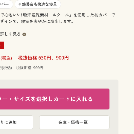
大きいサイズ 事務・制服
カバー
熱帯夜も快適な寝具
#
で心地いい! 吸汗速乾素材「ルクール」を使用した枕カバーで
ザインで、寝室を爽やかに演出します。
詳しく見る
F
円
税抜価格 630円、900円
(税込)
円(税込)
税抜価格
900円
ラー・サイズを選択しカートに入れる
りに追加
在庫・価格一覧
E(水彩フラ