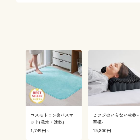
コスモトロン®バスマ
ヒツジのいらない枕® -
ット(吸水・速乾)
至極-
1,749
円～
15,800
円