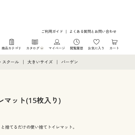
ご利用ガイド
よくある質問とお問い合わせ
商品カテゴリ
カタログ
マイページ
閲覧履歴
お気に入り
カート
カタログ・チラシからのご注文
・スクール
大きいサイズ
バーゲン
デジタルカタログ
て
・スクールすべて
大きいサイズ通販すべて
バーゲンセール
カタログ無料プレゼント
メント
・学生服
大きいサイズ レディース服
シークレットセール
マット(15枚入り)
ニア・ティーンズ下着
大きいサイズ レディース下着
大きいサイズ メンズ
っと捨てるだけの使い捨てトイレマット。