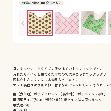
M(横60×縦55cm) ◎ 在庫あり
扱いやすいシートタイプの使い捨てのトイレマットです。
汚れたらポイっと捨てるだけなので洗濯要らずでラクラク♪
汚れがしみにくいはっ水効果もあります。
マット裏面は滑り止め加工付きなのでズレにくいのもうれしい
■［表生地］ポリプロピレン ［裏生地］/ポリエチレン樹脂
■適応サイズ(約cm)/横60×縦55 ※トイレには流せません。
●洗濯不可
●中国製