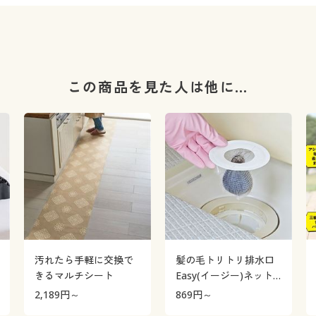
この商品を見た人は他に…
汚れたら手軽に交換で
髪の毛トリトリ排水口
きるマルチシート
Easy(イージー)ネット/
お風呂の排水口ネット
2,189
円～
869
円～