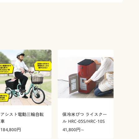
アシスト電動三輪自転
保冷米びつ ライスクー
車
ル HRC-05S/HRC-10S
184,800
円
41,800
円～