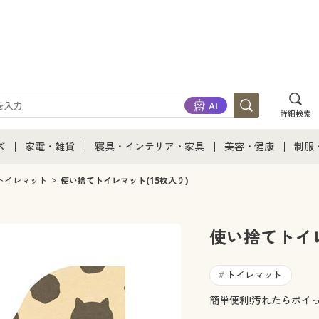
詳細検索
ズ
家電・雑貨
寝具・インテリア・家具
美容・健康
制服
て
ズ通販すべて
家電・雑貨すべて
寝具・インテリア・家具通販すべて
美容・健康通販すべ
制服
トイレマット
使い捨てトイレマット(15枚入り)
ズファッション
家電
家具・収納
美容・健康・サプリ
制服
使い捨てトイレ
ズ下着
キッチン・雑貨・日用品
寝具・ベッド
ジュ
トイレマット
#
着
カーテン・ラグ・ファブリック
簡単便利!汚れたらポイ