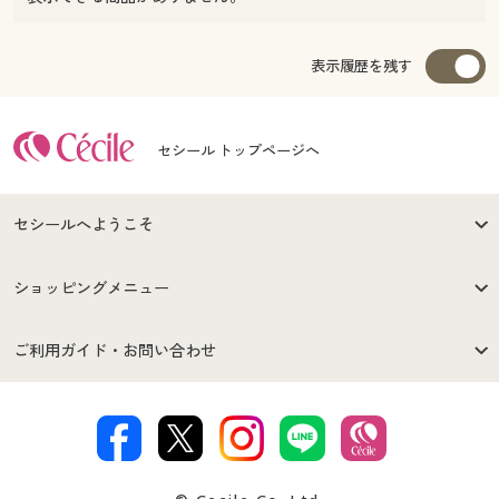
表示履歴を残す
セシール トップページへ
セシールへようこそ
はじめての方へ
ご利用環境について
ショッピングメニュー
セシールご利用規約
プライバシーポリシー
商品カテゴリ
バーゲンセール
ご利用ガイド・お問い合わせ
特定商取引法に基づく表示
古物営業法に基づく表示
カタログ・チラシからのご注
デジタルカタログ
ご注文は
お届けは
文
著作権・商標について
会社案内
交換・返品は
お支払は
カタログ無料プレゼント
特集一覧