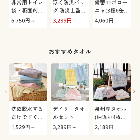
非常用トイレ
浮く防災バッ
備蓄deボロー
袋・凝固剤セ
グ 防災士監修
ニャ(3種6缶
ット
セット
セット/ブリオ
6,750
円～
3,289
円
4,060
円
3
ッシュ)
おすすめタオル
洗濯脱水する
デイリータオ
泉州産タオル
だけですぐ乾
ルセット
(柄違い4枚
くタオル(同色
組・軽くて使
1,529
円～
3,289
円～
2,189
円
7
2枚組)
いやすい薄手)