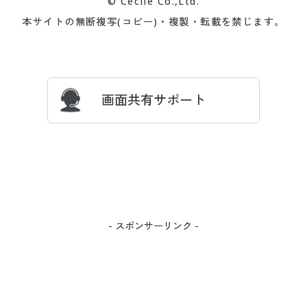
© Cecile Co.,Ltd.
会員登録・お客様情報変更に
お客様番号・パスワードをお
本サイトの無断複写(コピー)・複製・転載を禁じます。
プレゼント＆キャンペーン
サイトマップ
ついて
忘れの場合
サイズガイド
よくある質問とお問い合わせ
画面共有サポート
- スポンサーリンク -