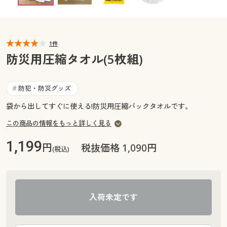
カタログ無料プレゼント
マイページ
会員メニュー
1件
閲覧履歴
マイページ
防災用圧縮タオル(5枚組)
お気に入り
閲覧履歴
防犯・防災グッズ
#
サポート
袋から出してすぐに使える!防災用圧縮パックタオルです。
お気に入り
ご利用ガイド
この商品の情報をもっと詳しく見る
サポート
1,199
円
税抜価格 1,090円
(税込)
よくある質問とお問い合わせ
ご利用ガイド
よくある質問とお問い合わせ
入荷未定です