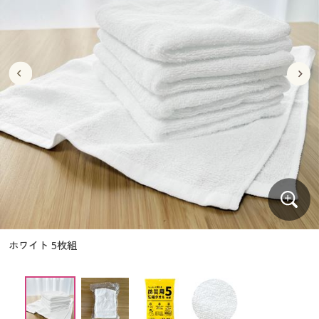
大きいサイズ
制服・スクールすべて
美容・健康・サプリメント
寝具・ベッド
制服・スクール
美容・健康通販すべて
家具・収納
キッチン・雑貨・日用品
バーゲン
大きいサイズ通販すべて
制服・学生服
カーテン・ラグ・ファブリック
大きいサイズ
制服・スクールすべて
美容・健康・サプリメント
寝具・ベッド
詳細検索
バーゲンセール
大きいサイズ レディース服
ジュニア・ティーンズ下着
バーゲン
大きいサイズ通販すべて
制服・学生服
カーテン・ラグ・ファブリック
商品カテゴリ一覧
シークレットセール
大きいサイズ レディース下着
詳細検索
バーゲンセール
大きいサイズ レディース服
ジュニア・ティーンズ下着
カタログ
大きいサイズ メンズ
商品カテゴリ一覧
シークレットセール
大きいサイズ レディース下着
カタログ・チラシからのご注文
カタログ
大きいサイズ 事務・制服
大きいサイズ メンズ
デジタルカタログ
カタログ・チラシからのご注文
ホワイト 5枚組
大きいサイズ 事務・制服
カタログ無料プレゼント
デジタルカタログ
会員メニュー