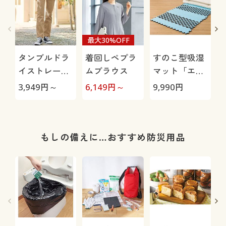
最大30%OFF
タンブルドラ
着回しペプラ
すのこ型吸湿
イストレート
ムブラウス
マット「エア
パンツ(ストレ
ージョブ®」
極
3,949
円～
6,149
円～
9,990
円
1
ッチ・乾燥機
Max
OK・毎日パン
ツ・綿混・UV
カット・静電
もしの備えに…おすすめ防災用品
気がたまりに
くい)