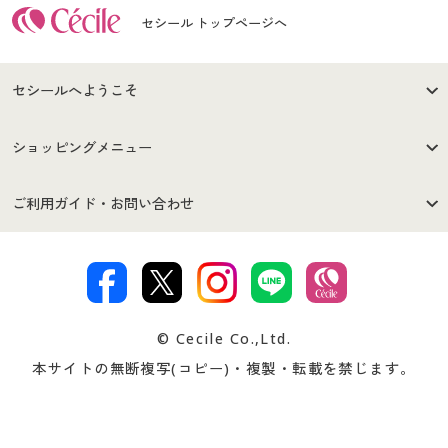
セシール トップページへ
セシールへようこそ
はじめての方へ
ご利用環境について
ショッピングメニュー
セシールご利用規約
プライバシーポリシー
商品カテゴリ
バーゲンセール
ご利用ガイド・お問い合わせ
特定商取引法に基づく表示
古物営業法に基づく表示
カタログ・チラシからのご注
デジタルカタログ
ご注文は
お届けは
文
著作権・商標について
会社案内
交換・返品は
お支払は
カタログ無料プレゼント
特集一覧
© Cecile Co.,Ltd.
会員登録・お客様情報変更に
お客様番号・パスワードをお
本サイトの無断複写(コピー)・複製・転載を禁じます。
プレゼント＆キャンペーン
サイトマップ
ついて
忘れの場合
サイズガイド
よくある質問とお問い合わせ