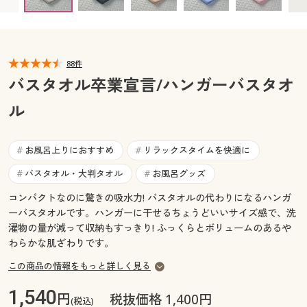
カタログ無料プレゼント
マイページ
会員メニュー
閲覧履歴
88件
マイページ
バスタオル卒業宣言/ハンガーバスタオ
お気に入り
ル
閲覧履歴
サポート
お気に入り
お風呂上りにおすすめ
リラックスタイムを快適に
#
#
ご利用ガイド
バスタオル・大判タオル
お風呂グッズ
#
#
サポート
コンパクトなのに驚きの吸水力! バスタオルの代わりになるハンガ
よくある質問とお問い合わせ
ご利用ガイド
ーバスタオルです。ハンガーに干せるちょうどいいサイズ感で、洗
濯物の量が減って収納もすっきり! ふっくらとボリュームのあるや
わらかな肌ざわりです。
よくある質問とお問い合わせ
この商品の情報をもっと詳しく見る
1,540
円
税抜価格 1,400円
(税込)