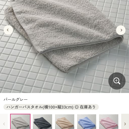
大きいサイズ
制服・スクールすべて
美容・健康・サプリメント
寝具・ベッド
制服・スクール
美容・健康通販すべて
家具・収納
キッチン・雑貨・日用品
バーゲン
大きいサイズ通販すべて
制服・学生服
カーテン・ラグ・ファブリック
大きいサイズ
制服・スクールすべて
美容・健康・サプリメント
寝具・ベッド
詳細検索
バーゲンセール
大きいサイズ レディース服
ジュニア・ティーンズ下着
バーゲン
大きいサイズ通販すべて
制服・学生服
カーテン・ラグ・ファブリック
商品カテゴリ一覧
シークレットセール
大きいサイズ レディース下着
詳細検索
バーゲンセール
大きいサイズ レディース服
ジュニア・ティーンズ下着
カタログ
大きいサイズ メンズ
商品カテゴリ一覧
シークレットセール
大きいサイズ レディース下着
カタログ・チラシからのご注文
カタログ
大きいサイズ 事務・制服
大きいサイズ メンズ
デジタルカタログ
カタログ・チラシからのご注文
パールグレー
大きいサイズ 事務・制服
ハンガーバスタオル(横100×縦33cm) ◎ 在庫あり
カタログ無料プレゼント
デジタルカタログ
会員メニュー