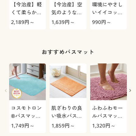
【今治産】軽
【今治産】空
環境にやさし
くて柔らかい
気のようなタ
いイイコット
タオル(同色2
オル(無撚糸)
ン製タオル(同
2,189
円～
1,639
円～
990
円～
枚組) 普段使
肌にやさしく
色2枚組)
いのタオルを
軽くてふわふ
ちょっと良い
わ
ものに
おすすめバスマット
コスモトロン
肌ざわりの良
ふわふわモー
®バスマット
い吸水バスマ
ルバスマット
(吸水・速乾)
ット(抗菌防
(吸水・速乾)/
1,749
円～
1,859
円～
1,320
円～
4
臭)
毛足が長くふ