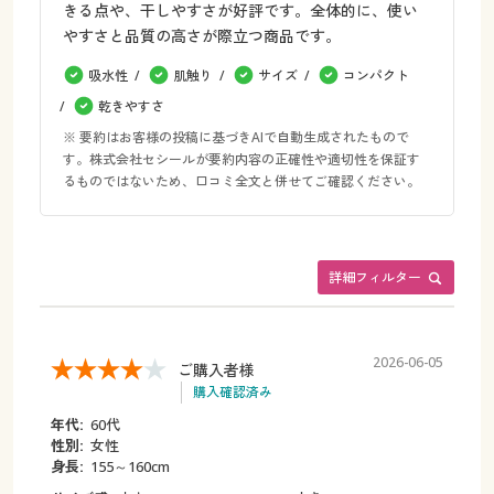
きる点や、干しやすさが好評です。全体的に、使い
やすさと品質の高さが際立つ商品です。
吸水性
肌触り
サイズ
コンパクト
乾きやすさ
※ 要約はお客様の投稿に基づきAIで自動生成されたもので
す。株式会社セシールが要約内容の正確性や適切性を保証す
るものではないため、口コミ全文と併せてご確認ください。
詳細フィルター
2026-06-05
ご購入者様
購入確認済み
年代:
60代
性別:
女性
身長:
155～160cm