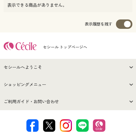
表示できる商品がありません。
表示履歴を残す
セシール トップページへ
セシールへようこそ
はじめての方へ
ご利用環境について
ショッピングメニュー
セシールご利用規約
プライバシーポリシー
商品カテゴリ
バーゲンセール
ご利用ガイド・お問い合わせ
特定商取引法に基づく表示
古物営業法に基づく表示
カタログ・チラシからのご注
デジタルカタログ
ご注文は
お届けは
文
著作権・商標について
会社案内
交換・返品は
お支払は