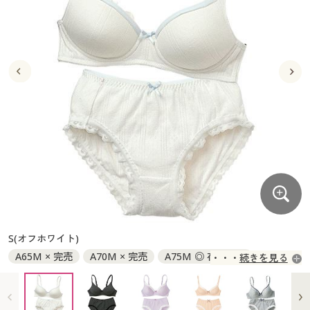
大きいサイズ
制服・スクールすべて
美容・健康・サプリメント
寝具・ベッド
制服・スクール
美容・健康通販すべて
家具・収納
キッチン・雑貨・日用品
バーゲン
大きいサイズ通販すべて
制服・学生服
カーテン・ラグ・ファブリック
大きいサイズ
制服・スクールすべて
美容・健康・サプリメント
寝具・ベッド
詳細検索
バーゲンセール
大きいサイズ レディース服
ジュニア・ティーンズ下着
バーゲン
大きいサイズ通販すべて
制服・学生服
カーテン・ラグ・ファブリック
商品カテゴリ一覧
シークレットセール
大きいサイズ レディース下着
詳細検索
バーゲンセール
大きいサイズ レディース服
ジュニア・ティーンズ下着
カタログ
大きいサイズ メンズ
商品カテゴリ一覧
シークレットセール
大きいサイズ レディース下着
カタログ・チラシからのご注文
カタログ
大きいサイズ 事務・制服
大きいサイズ メンズ
デジタルカタログ
カタログ・チラシからのご注文
S(オフホワイト)
大きいサイズ 事務・制服
A65M × 完売
A70M × 完売
A75M ◎ 在庫あり
続きを見る
カタログ無料プレゼント
デジタルカタログ
A75L ○ 在庫わずか
B70M ◎ 在庫あり
B75M × 完売
B75L × 完売
C65M × 完売
C70M ◎ 在庫あり
会員メニュー