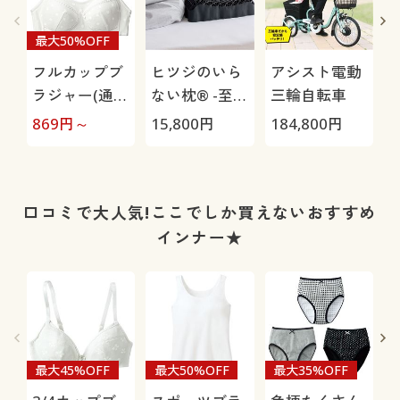
最大50%OFF
フルカップブ
ヒツジのいら
アシスト電動
ラジャー(通学
ない枕® -至
三輪自転車
ブラ®)(ワイ
極-
869
円～
15,800
円
184,800
円
4
ヤーなし)(胸
の揺れをカバ
さ
ー)(大きいサ
イズ)
口コミで大人気!ここでしか買えないおすすめ
インナー★
最大45%OFF
最大50%OFF
最大35%OFF