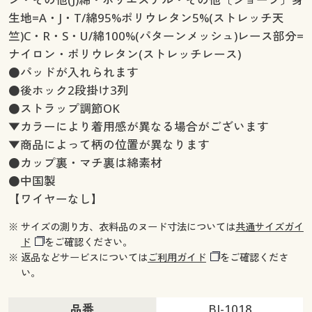
生地=A・J・T/綿95%ポリウレタン5%(ストレッチ天
竺)C・R・S・U/綿100%(パターンメッシュ)レース部分=
ナイロン・ポリウレタン(ストレッチレース)
●パッドが入れられます
●後ホック2段掛け3列
●ストラップ調節OK
▼カラーにより着用感が異なる場合がございます
▼商品によって柄の位置が異なります
●カップ裏・マチ裏は綿素材
●中国製
【ワイヤーなし】
※ サイズの測り方、衣料品のヌード寸法については
共通サイズガイ
ド
をご確認ください。
※ 返品などサービスについては
ご利用ガイド
をご確認くださ
い。
品番
BJ-1018