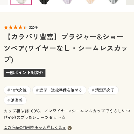
C75M ◎ 在庫あり
C75L ◎ 在庫あり
C80L × 完売
カタログ無料プレゼント
D65M × 完売
D70M ○ 在庫わずか
マイページ
会員メニュー
D75M ○ 在庫わずか
D75L ◎ 在庫あり
D80L ◎ 在庫あり
B65M ◎ 在庫あり
E70M × 完売
閲覧履歴
320件
マイページ
E75M ◎ 在庫あり
E75L ◎ 在庫あり
E80L ◎ 在庫あり
【カラバリ豊富】ブラジャー&ショー
お気に入り
ツペア(ワイヤーなし・シームレスカッ
閲覧履歴
プ)
サポート
お気に入り
ご利用ガイド
一部ポイント対象外
サポート
よくある質問とお問い合わせ
10代女性
進学・進級準備を始める
清楚系女子
#
#
#
ご利用ガイド
清潔感
#
よくある質問とお問い合わせ
カップ裏は綿100%、ノンワイヤー×シームレスカップでやさしいつ
け心地のブラ&ショーツセット☆
この商品の情報をもっと詳しく見る