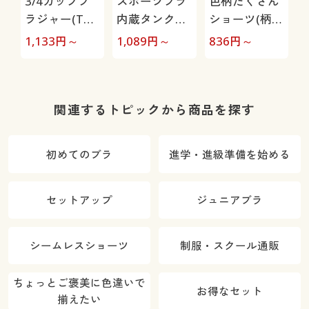
3/4カップブ
スポーツブラ
色柄たくさん
ラジャー(Tシ
内蔵タンクト
ショーツ(柄違
ャツみたいな
ップ(重ね着い
い3枚組)(綿
1,133
円～
1,089
円～
836
円～
8
ブラ®)(ワイ
らず)(ふわふ
100%/身生地)
ん
ヤーなし)(ふ
わカップ)(ス
んわりカップ)
ポブラ)
(AA65～)
関連するトピックから商品を探す
初めてのブラ
進学・進級準備を始める
セットアップ
ジュニアブラ
シームレスショーツ
制服・スクール通販
ちょっとご褒美に色違いで
お得なセット
揃えたい