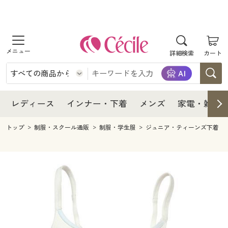
商品を探す
レディース
商品を探す
詳細検索
カート
インナー・下着
レディース通販すべて
レディース
メンズ
インナー・下着通販すべて
レディースファッション
インナー・下着
レディース通販すべて
レディース
インナー・下着
メンズ
家電・雑貨
家電・雑貨
メンズ通販すべて
女性下着
女性下着
メンズ
インナー・下着通販すべて
レディースファッション
トップ
制服・スクール通販
制服・学生服
ジュニア・ティーンズ下着
寝具・インテリア・家具
家電・雑貨すべて
メンズファッション
メンズ下着
家電・雑貨
メンズ通販すべて
女性下着
女性下着
美容・健康
寝具・インテリア・家具通販すべて
家電
メンズ下着
ジュニア・ティーンズ下着
寝具・インテリア・家具
家電・雑貨すべて
メンズファッション
メンズ下着
制服・スクール
美容・健康通販すべて
家具・収納
キッチン・雑貨・日用品
美容・健康
寝具・インテリア・家具通販すべて
家電
メンズ下着
ジュニア・ティーンズ下着