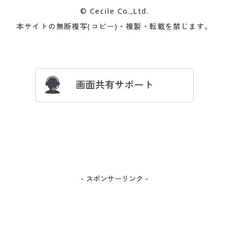
カタログ無料プレゼント
特集一覧
© Cecile Co.,Ltd.
会員登録・お客様情報変更に
お客様番号・パスワードをお
本サイトの無断複写(コピー)・複製・転載を禁じます。
プレゼント＆キャンペーン
サイトマップ
ついて
忘れの場合
サイズガイド
よくある質問とお問い合わせ
画面共有サポート
- スポンサーリンク -