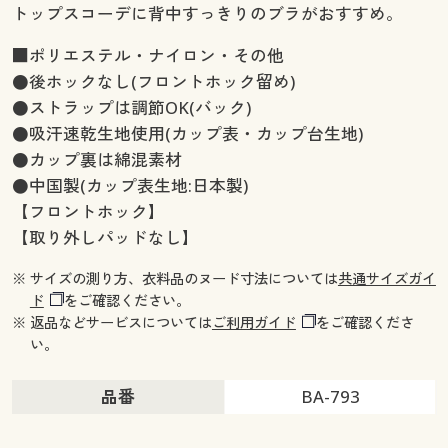
トップスコーデに背中すっきりのブラがおすすめ。
■ポリエステル・ナイロン・その他
●後ホックなし(フロントホック留め)
●ストラップは調節OK(バック)
●吸汗速乾生地使用(カップ表・カップ台生地)
●カップ裏は綿混素材
●中国製(カップ表生地:日本製)
【フロントホック】
【取り外しパッドなし】
※ サイズの測り方、衣料品のヌード寸法については
共通サイズガイ
ド
をご確認ください。
※ 返品などサービスについては
ご利用ガイド
をご確認くださ
い。
品番
BA-793