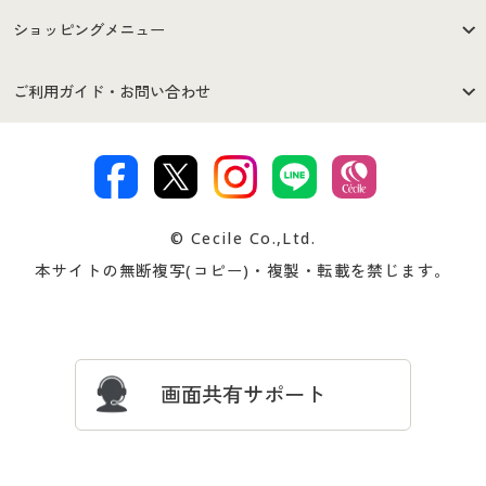
はじめての方へ
ご利用環境について
ショッピングメニュー
セシールご利用規約
プライバシーポリシー
商品カテゴリ
バーゲンセール
ご利用ガイド・お問い合わせ
特定商取引法に基づく表示
古物営業法に基づく表示
カタログ・チラシからのご注
デジタルカタログ
ご注文は
お届けは
文
著作権・商標について
会社案内
交換・返品は
お支払は
カタログ無料プレゼント
特集一覧
© Cecile Co.,Ltd.
会員登録・お客様情報変更に
お客様番号・パスワードをお
本サイトの無断複写(コピー)・複製・転載を禁じます。
プレゼント＆キャンペーン
サイトマップ
ついて
忘れの場合
サイズガイド
よくある質問とお問い合わせ
画面共有サポート