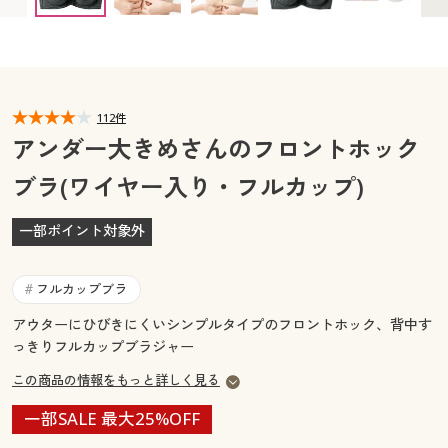
D85 × 完売
D90 × 完売
D95 × 完売
カタログ無料プレゼント
D100 ◎ 在庫あり
D110 ○ 在庫わずか
E85 × 完売
マイページ
会員メニュー
E90 × 完売
E95 × 完売
E100 ○ 在庫わずか
E110 ◎ 在庫あり
閲覧履歴
マイページ
112件
アンダー大きめさんのフロントホック
お気に入り
閲覧履歴
ブラ(ワイヤー入り・フルカップ)
サポート
お気に入り
一部ポイント対象外
ご利用ガイド
サポート
フルカップブラ
#
よくある質問とお問い合わせ
ご利用ガイド
アウターにひびきにくいシンプルタイプのフロントホック、背中す
っきりフルカップブラジャー
よくある質問とお問い合わせ
この商品の情報をもっと詳しく見る
一部SALE 最大25%OFF