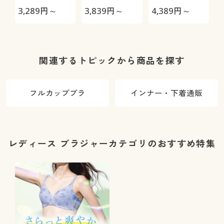
ダー大きめさ
く見せるブラ
ヤー入り・フ
3,289
円～
3,839
円～
4,389
円～
2
んのブラ)(ノ
(ワイヤー入
ロントホッ
ンワイヤー・
り・フルカッ
ク・フルカッ
薄手カップ)
プ)
プ)
関連するトピックから商品を探す
フルカップブラ
インナー・下着通販
レディース ブラジャーカテゴリのおすすめ特集