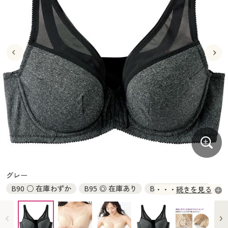
大きいサイズ
制服・スクールすべて
美容・健康・サプリメント
寝具・ベッド
制服・スクール
美容・健康通販すべて
家具・収納
キッチン・雑貨・日用品
バーゲン
大きいサイズ通販すべて
制服・学生服
カーテン・ラグ・ファブリック
大きいサイズ
制服・スクールすべて
美容・健康・サプリメント
寝具・ベッド
詳細検索
バーゲンセール
大きいサイズ レディース服
ジュニア・ティーンズ下着
バーゲン
大きいサイズ通販すべて
制服・学生服
カーテン・ラグ・ファブリック
商品カテゴリ一覧
シークレットセール
大きいサイズ レディース下着
詳細検索
バーゲンセール
大きいサイズ レディース服
ジュニア・ティーンズ下着
カタログ
大きいサイズ メンズ
商品カテゴリ一覧
シークレットセール
大きいサイズ レディース下着
カタログ・チラシからのご注文
カタログ
大きいサイズ 事務・制服
大きいサイズ メンズ
デジタルカタログ
カタログ・チラシからのご注文
グレー
大きいサイズ 事務・制服
B90 ○ 在庫わずか
B95 ◎ 在庫あり
B100 ◎ 在庫あり
続きを見る
カタログ無料プレゼント
デジタルカタログ
C85 ○ 在庫わずか
C90 ○ 在庫わずか
C95 ○ 在庫わずか
C100 ◎ 在庫あり
C110 ◎ 在庫あり
会員メニュー