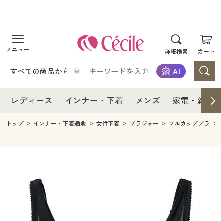
商品を探す
レディース
商品を探す
詳細検索
カート
インナー・下着
レディース通販すべて
レディース
メンズ
インナー・下着通販すべて
レディースファッション
インナー・下着
レディース通販すべて
レディース
インナー・下着
メンズ
家電・雑貨
家電・雑貨
メンズ通販すべて
女性下着
女性下着
メンズ
インナー・下着通販すべて
レディースファッション
トップ
インナー・下着通販
女性下着
ブラジャー
フルカップブラ
寝具・インテリア・家具
家電・雑貨すべて
メンズファッション
メンズ下着
家電・雑貨
メンズ通販すべて
女性下着
女性下着
美容・健康
寝具・インテリア・家具通販すべて
家電
メンズ下着
ジュニア・ティーンズ下着
寝具・インテリア・家具
家電・雑貨すべて
メンズファッション
メンズ下着
制服・スクール
美容・健康通販すべて
家具・収納
キッチン・雑貨・日用品
美容・健康
寝具・インテリア・家具通販すべて
家電
メンズ下着
ジュニア・ティーンズ下着