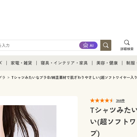
詳細検索
ズ
家電・雑貨
寝具・インテリア・家具
美容・健康
制服
て
ズ通販すべて
家電・雑貨すべて
寝具・インテリア・家具通販すべて
美容・健康通販すべ
制服
ブラ
Tシャツみたいなブラ®/綿混素材で肌ざわりやさしい(超ソフトワイヤー入り
ズファッション
家電
家具・収納
美容・健康・サプリ
制服
344件
ズ下着
キッチン・雑貨・日用品
寝具・ベッド
ジュ
Tシャツみた
い(超ソフトワ
着
カーテン・ラグ・ファブリック
プ)