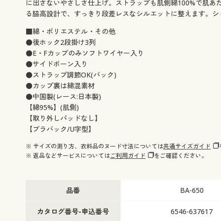
に出さないやさしさ仕上げ。ストラップも肌側綿100%で肌
る脇高設計で、すっきり段差レスなシルエットに整えます。シ
■綿・ポリエステル・その他
●後ホック2段掛け3列
●E・Fカップのみソフトワイヤー入り
●サイドボーン入り
●ストラップ調節OK(バック)
●カップ裏は綿混素材
●中国製(レース:日本製)
【綿95%】(肌側)
【取り外しパッドなし】
【ブラバック/U字型】
※ サイズの測り方、衣料品のヌード寸法については
共通サイズガイド
※ 返品などサービスについては
ご利用ガイド
をご確認ください。
品番
BA-650
カタログ番号-申込番号
6546-637617