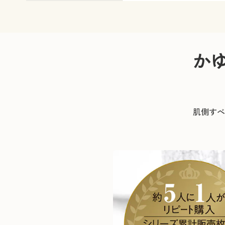
か
肌側すべ