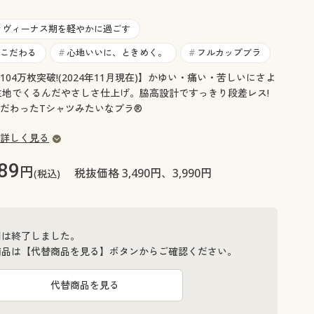
大きいサイズ 事務・制服
ヴィーナス期を軽やかに過ごす
#
こだわる
心地いいに、ときめく。
フルカップブラ
#
#
04万枚突破!(2024年11月現在)】かゆい・痛い・苦しいにさよ
生地でくるんだやさしさ仕上げ。脇高設計ですっきり段差レス!
だわったTシャツみたいなブラ®
詳しく見る
89
円
税抜価格 3,490円、3,990円
(税込)
間は終了しました。
商品は【代替商品を見る】ボタンからご確認ください。
代替商品を見る
ツは、EP-251になります)
Tシャツみた