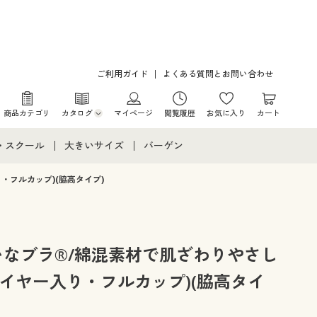
ご利用ガイド
よくある質問とお問い合わせ
商品カテゴリ
カタログ
マイページ
閲覧履歴
お気に入り
カート
カタログ・チラシからのご注文
・スクール
大きいサイズ
バーゲン
デジタルカタログ
て
・スクールすべて
大きいサイズ通販すべて
バーゲンセール
・フルカップ)(脇高タイプ)
カタログ無料プレゼント
メント
・学生服
大きいサイズ レディース服
シークレットセール
ニア・ティーンズ下着
大きいサイズ レディース下着
いなブラ®/綿混素材で肌ざわりやさし
イヤー入り・フルカップ)(脇高タイ
大きいサイズ メンズ