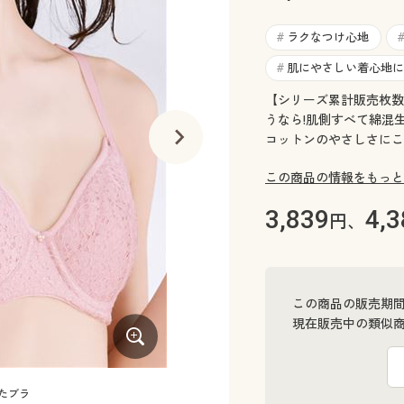
ラクなつけ心地
#
肌にやさしい着心地に
#
【シリーズ累計販売枚数1
うなら!肌側すべて綿混
コットンのやさしさにこ
この商品の情報をもっと
3,839
4,3
円、
この商品の販売期
現在販売中の類似
たブラ
シェードピンク コーディネート例(※ショー