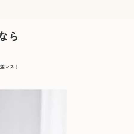
なら
差レス！