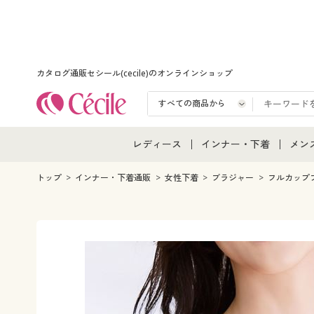
カタログ通販セシール(cecile)のオンラインショップ
レディース
インナー・下着
メン
レディース通販すべて
インナー・下着通販すべ
メン
トップ
インナー・下着通販
女性下着
ブラジャー
フルカップ
レディースファッション
女性下着
メン
女性下着
メンズ下着
メン
ジュニア・ティーンズ下