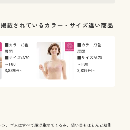
い縫い付け
さしさ仕上
に掲載されているカラー・サイズ違い商品
■カラー/3色
■カラー/3色
展開
展開
■サイズ/A70
■サイズ/A70
～F80
～F80
3,839
円～
3,839
円～
ーン、ゴムはすべて綿混生地でくるみ、縫い目もほとんど肌側