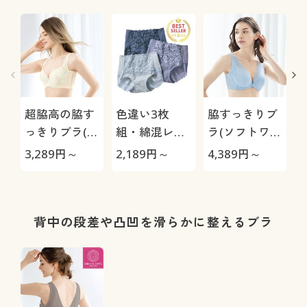
超脇高の脇す
色違い3枚
脇すっきりブ
っきりブラ(ソ
組・綿混レー
ラ(ソフトワイ
フトワイヤー
シィショーツ
ヤー入り・フ
3,289
円～
2,189
円～
4,389
円～
3
入り・フルカ
(ストレッチ)
ロントホッ
ップ)
(はきこみ丈ス
ク・フルカッ
タンダード)
プ)
プ
背中の段差や凸凹を滑らかに整えるブラ