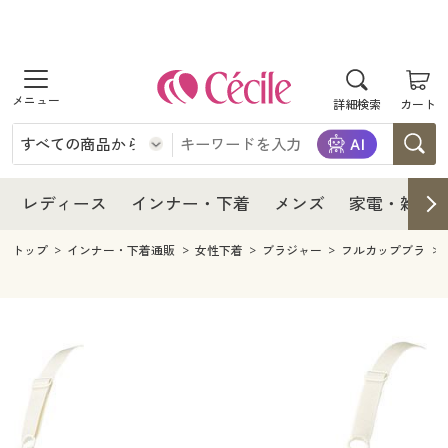
商品を探す
レディース
商品を探す
詳細検索
カート
インナー・下着
レディース通販すべて
レディース
メンズ
インナー・下着通販すべて
レディースファッション
インナー・下着
レディース通販すべて
レディース
インナー・下着
メンズ
家電・雑貨
家電・雑貨
メンズ通販すべて
女性下着
女性下着
メンズ
インナー・下着通販すべて
レディースファッション
トップ
インナー・下着通販
女性下着
ブラジャー
フルカップブラ
寝具・インテリア・家具
家電・雑貨すべて
メンズファッション
メンズ下着
家電・雑貨
メンズ通販すべて
女性下着
女性下着
美容・健康
寝具・インテリア・家具通販すべて
家電
メンズ下着
ジュニア・ティーンズ下着
寝具・インテリア・家具
家電・雑貨すべて
メンズファッション
メンズ下着
制服・スクール
美容・健康通販すべて
家具・収納
キッチン・雑貨・日用品
美容・健康
寝具・インテリア・家具通販すべて
家電
メンズ下着
ジュニア・ティーンズ下着