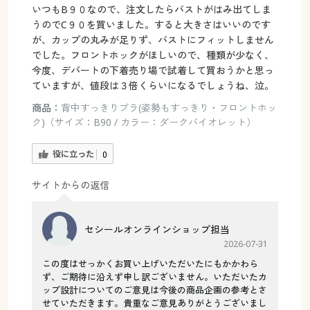
いつもB９０なので、注文したらバストがはみ出てしま
うのでC９０を買いました。すると大きさはいいのです
が、カップの丸みが足りず、バストにフィットしません
でした。フロントホックがほしいので、種類が少なく、
今度、デパートの下着売り場で試着して買おうかと思っ
ていますが、値段は３倍くらいになるでしょうね、泣。
商品：
背中すっきりブラ(姿勢もすっきり・フロントホッ
ク)（サイズ：B90 / カラー：ダークバイオレット）
役に立った
0
サイトからの返信
セシールオンラインショップ担当
2026-07-31
この度はせっかくお買い上げいただいたにもかかわら
ず、ご期待に沿えず申し訳ございません。いただいたカ
ップ設計についてのご意見は今後の商品企画の参考とさ
せていただきます。貴重なご意見ありがとうございまし