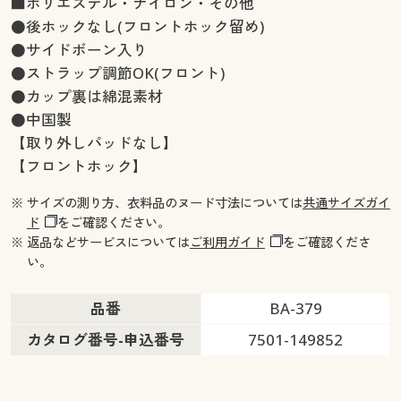
■ポリエステル・ナイロン・その他
●後ホックなし(フロントホック留め)
●サイドボーン入り
●ストラップ調節OK(フロント)
●カップ裏は綿混素材
●中国製
【取り外しパッドなし】
【フロントホック】
※ サイズの測り方、衣料品のヌード寸法については
共通サイズガイ
ド
をご確認ください。
※ 返品などサービスについては
ご利用ガイド
をご確認くださ
い。
品番
BA-379
カタログ番号-申込番号
7501-149852