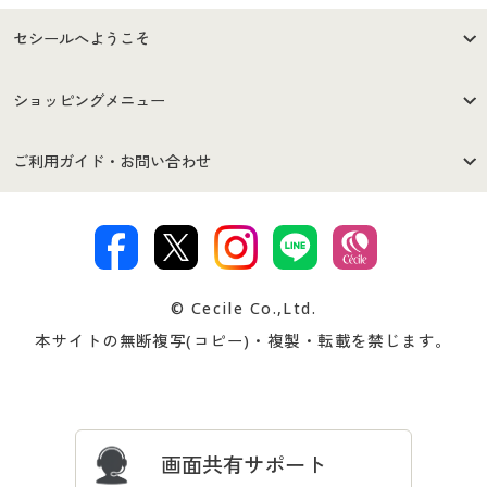
セシールへようこそ
はじめての方へ
ご利用環境について
ショッピングメニュー
セシールご利用規約
プライバシーポリシー
商品カテゴリ
バーゲンセール
ご利用ガイド・お問い合わせ
特定商取引法に基づく表示
古物営業法に基づく表示
カタログ・チラシからのご注
デジタルカタログ
ご注文は
お届けは
文
著作権・商標について
会社案内
交換・返品は
お支払は
カタログ無料プレゼント
特集一覧
© Cecile Co.,Ltd.
会員登録・お客様情報変更に
お客様番号・パスワードをお
本サイトの無断複写(コピー)・複製・転載を禁じます。
プレゼント＆キャンペーン
サイトマップ
ついて
忘れの場合
サイズガイド
よくある質問とお問い合わせ
画面共有サポート