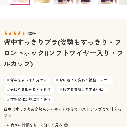
C80 ◎ 在庫あり
C85 ◎ 在庫あり
C90 ◎ 在庫あり
カタログ無料プレゼント
マイページ
会員メニュー
閲覧履歴
マイページ
433件
背中すっきりブラ(姿勢もすっきり・フ
お気に入り
閲覧履歴
ロントホック)(ソフトワイヤー入り・フ
サポート
お気に入り
ルカップ)
ご利用ガイド
サポート
背中をすっきり見せる
身に着けて変わる補整インナー
#
#
よくある質問とお問い合わせ
ご利用ガイド
気になる部分をすっきり
段差を補整して美背中に
#
#
体型変化が無理なく整う
#
よくある質問とお問い合わせ
背中はすっきり&姿勢もシャキッと整えてバストアップまで叶える
ブラ
この商品の情報をもっと詳しく見る