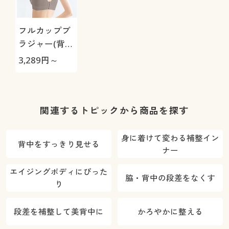
フルカップブ
ラジャー(背中
すっきりブラ)
3,289
円～
(ソフトワイヤ
ー入り)
関連するトピックから商品を探す
身に着けて変わる補整イン
背中をすっきり見せる
ナー
エイジングボディにぴった
脇・背中の段差をなくす
り
段差を補整して美背中に
かろやかに整える