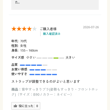
た。
2026-07-26
ご購入者様
購入確認済み
年代:
70代
性別:
女性
身長:
155～160cm
サイズ感
小さい
大きい
品質
お買い得感
使いやすさ
ストラップが調整できるのがよいと思います
商品：
背中すっきりブラ(姿勢もすっきり・フロントホッ
ク)（サイズ：B90 / カラー：ネイビー）
役に立った
0