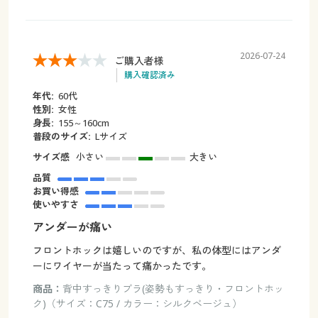
2026-07-24
ご購入者様
購入確認済み
年代:
60代
性別:
女性
身長:
155～160cm
普段のサイズ:
Lサイズ
サイズ感
小さい
大きい
品質
お買い得感
使いやすさ
アンダーが痛い
フロントホックは嬉しいのですが、私の体型にはアンダ
ーにワイヤーが当たって痛かったです。
商品：
背中すっきりブラ(姿勢もすっきり・フロントホッ
ク)（サイズ：C75 / カラー：シルクベージュ）