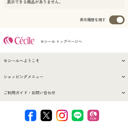
表示できる商品がありません。
表示履歴を残す
セシール トップページへ
セシールへようこそ
はじめての方へ
ご利用環境について
ショッピングメニュー
セシールご利用規約
プライバシーポリシー
商品カテゴリ
バーゲンセール
ご利用ガイド・お問い合わせ
特定商取引法に基づく表示
古物営業法に基づく表示
カタログ・チラシからのご注
デジタルカタログ
ご注文は
お届けは
文
著作権・商標について
会社案内
交換・返品は
お支払は
カタログ無料プレゼント
特集一覧