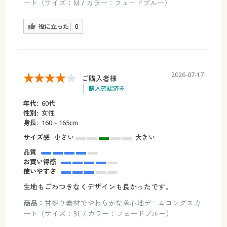
ート（サイズ：M / カラー：フェードブルー）
役に立った
0
2026-07-17
ご購入者様
購入確認済み
年代:
60代
性別:
女性
身長:
160～165cm
サイズ感
小さい
大きい
品質
お買い得感
使いやすさ
生地もごわつきなくデザインも良かったです。
商品：
甘撚り素材でやわらかな着心地デニムロングスカ
ート（サイズ：3L / カラー：フェードブルー）