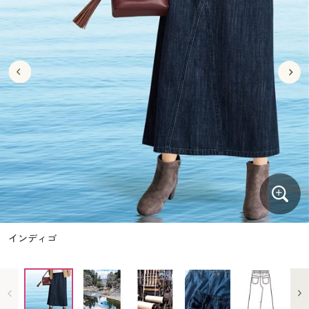
大きいサイズ
制服・スクールすべて
美容・健康・サプリメント
寝具・ベッド
制服・スクール
美容・健康通販すべて
家具・収納
キッチン・雑貨・日用品
バーゲン
大きいサイズ通販すべて
制服・学生服
カーテン・ラグ・ファブリック
大きいサイズ
制服・スクールすべて
美容・健康・サプリメント
寝具・ベッド
詳細検索
バーゲンセール
大きいサイズ レディース服
ジュニア・ティーンズ下着
バーゲン
大きいサイズ通販すべて
制服・学生服
カーテン・ラグ・ファブリック
商品カテゴリ一覧
シークレットセール
大きいサイズ レディース下着
詳細検索
バーゲンセール
大きいサイズ レディース服
ジュニア・ティーンズ下着
カタログ
大きいサイズ メンズ
商品カテゴリ一覧
シークレットセール
大きいサイズ レディース下着
カタログ・チラシからのご注文
カタログ
大きいサイズ 事務・制服
大きいサイズ メンズ
デジタルカタログ
カタログ・チラシからのご注文
インディゴ
大きいサイズ 事務・制服
カタログ無料プレゼント
デジタルカタログ
会員メニュー