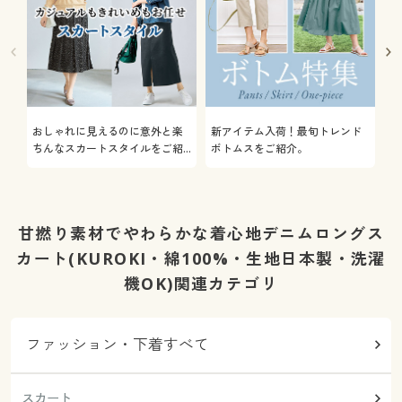
おしゃれに見えるのに意外と楽
新アイテム入荷！最旬トレンド
通
ちんなスカートスタイルをご紹
ボトムスをご紹介。
服
介します！
甘撚り素材でやわらかな着心地デニムロングス
カート(KUROKI・綿100%・生地日本製・洗濯
機OK)関連カテゴリ
ファッション・下着すべて
スカート