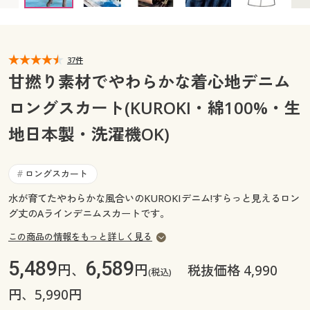
カタログ無料プレゼント
マイページ
会員メニュー
37件
閲覧履歴
マイページ
甘撚り素材でやわらかな着心地デニム
お気に入り
ロングスカート(KUROKI・綿100%・生
閲覧履歴
地日本製・洗濯機OK)
サポート
お気に入り
ご利用ガイド
ロングスカート
#
サポート
水が育てたやわらかな風合いのKUROKIデニム!すらっと見えるロン
よくある質問とお問い合わせ
グ丈のAラインデニムスカートです。
ご利用ガイド
この商品の情報をもっと詳しく見る
よくある質問とお問い合わせ
5,489
6,589
円、
円
税抜価格 4,990
(税込)
円、5,990円