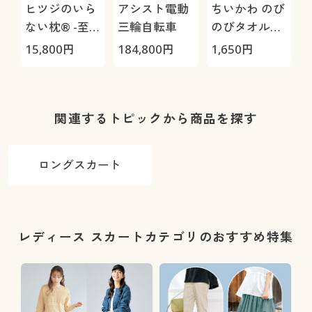
ヒツジのいら
アシスト電動
ちいかわ のび
ない枕® -至
三輪自転車
のびタオル地
極-
枕カバー
H
15,800
円
184,800
円
1,650
円
4
0
関連するトピックから商品を探す
ロングスカート
レディース スカートカテゴリのおすすめ特集