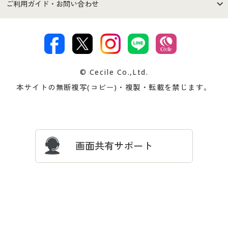
商品カテゴリ
バーゲンセール
ご利用ガイド・お問い合わせ
特定商取引法に基づく表示
古物営業法に基づく表示
カタログ・チラシからのご注
デジタルカタログ
ご注文は
お届けは
文
著作権・商標について
会社案内
交換・返品は
お支払は
カタログ無料プレゼント
特集一覧
© Cecile Co.,Ltd.
会員登録・お客様情報変更に
お客様番号・パスワードをお
本サイトの無断複写(コピー)・複製・転載を禁じます。
プレゼント＆キャンペーン
サイトマップ
ついて
忘れの場合
サイズガイド
よくある質問とお問い合わせ
画面共有サポート