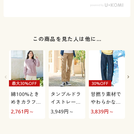
この商品を見た人は他に…
最大30%OFF
30%OFF
綿100%とき
タンブルドラ
甘撚り素材で
めきカラフル
イストレート
やわらかな着
ニット
パンツ(ストレ
心地カーブデ
極
2,761
円～
3,949
円～
3,839
円～
1
ッチ・乾燥機
ニムパンツ
OK・毎日パン
(KUROKI・綿
ツ・綿混・UV
100%・生地