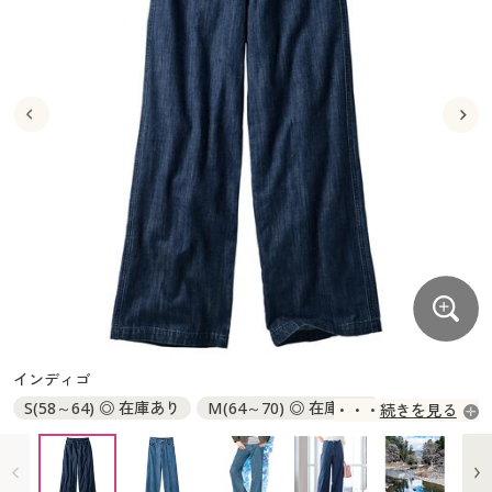
大きいサイズ
制服・スクールすべて
美容・健康・サプリメント
寝具・ベッド
制服・スクール
美容・健康通販すべて
家具・収納
キッチン・雑貨・日用品
バーゲン
大きいサイズ通販すべて
制服・学生服
カーテン・ラグ・ファブリック
大きいサイズ
制服・スクールすべて
美容・健康・サプリメント
寝具・ベッド
詳細検索
バーゲンセール
大きいサイズ レディース服
ジュニア・ティーンズ下着
バーゲン
大きいサイズ通販すべて
制服・学生服
カーテン・ラグ・ファブリック
商品カテゴリ一覧
シークレットセール
大きいサイズ レディース下着
詳細検索
バーゲンセール
大きいサイズ レディース服
ジュニア・ティーンズ下着
カタログ
大きいサイズ メンズ
商品カテゴリ一覧
シークレットセール
大きいサイズ レディース下着
カタログ・チラシからのご注文
カタログ
大きいサイズ 事務・制服
大きいサイズ メンズ
デジタルカタログ
カタログ・チラシからのご注文
インディゴ
大きいサイズ 事務・制服
S(58～64) ◎ 在庫あり
M(64～70) ◎ 在庫あり
続きを見る
カタログ無料プレゼント
デジタルカタログ
L(69～77) ◎ 在庫あり
LL(77～85) ◎ 在庫あり
3L(85～93) ◎ 在庫あり
会員メニュー