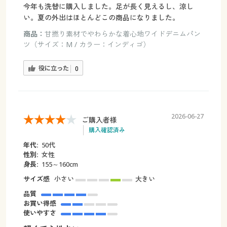
今年も洗替に購入しました。足が長く見えるし、涼し
い。夏の外出はほとんどこの商品になりました。
商品：
甘撚り素材でやわらかな着心地ワイドデニムパン
ツ（サイズ：M / カラー：インディゴ）
役に立った
0
2026-06-27
ご購入者様
購入確認済み
年代:
50代
性別:
女性
身長:
155～160cm
サイズ感
小さい
大きい
品質
お買い得感
使いやすさ