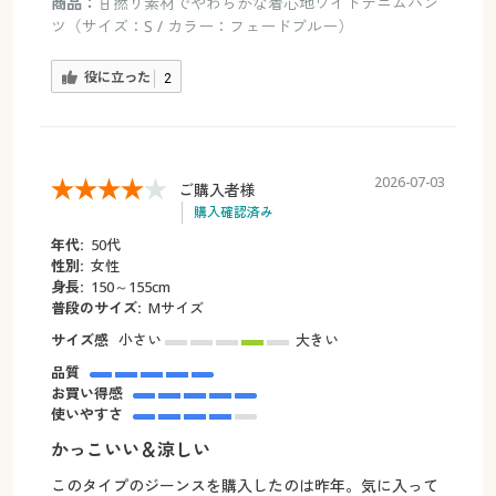
商品：
甘撚り素材でやわらかな着心地ワイドデニムパン
ツ（サイズ：S / カラー：フェードブルー）
役に立った
2
2026-07-03
ご購入者様
購入確認済み
年代:
50代
性別:
女性
身長:
150～155cm
普段のサイズ:
Мサイズ
サイズ感
小さい
大きい
品質
お買い得感
使いやすさ
かっこいい＆涼しい
このタイプのジーンスを購入したのは昨年。気に入って