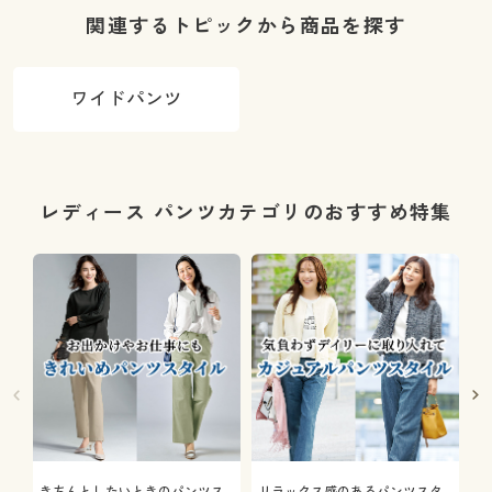
カット・静電
日本製・洗濯
関連するトピックから商品を探す
気がたまりに
機OK・ゆった
くい)
りデザイン)
ワイドパンツ
レディース パンツカテゴリのおすすめ特集
きちんとしたいときのパンツス
リラックス感のあるパンツスタ
機