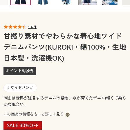
カタログ無料プレゼント
マイページ
会員メニュー
閲覧履歴
137件
マイページ
甘撚り素材でやわらかな着心地ワイド
お気に入り
デニムパンツ(KUROKI・綿100%・生地
閲覧履歴
日本製・洗濯機OK)
サポート
お気に入り
ご利用ガイド
ポイント対象外
サポート
よくある質問とお問い合わせ
ワイドパンツ
#
ご利用ガイド
岡山は世界が注目するデニムの聖地。水が育てたデニム!軽くて柔ら
かな風合い。
よくある質問とお問い合わせ
この商品の情報をもっと詳しく見る
SALE 30%OFF