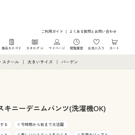
ご利用ガイド
よくある質問とお問い合わせ
商品カテゴリ
カタログ
マイページ
閲覧履歴
お気に入り
カート
カタログ・チラシからのご注文
・スクール
大きいサイズ
バーゲン
デジタルカタログ
て
・スクールすべて
大きいサイズ通販すべて
バーゲンセール
カタログ無料プレゼント
メント
・学生服
大きいサイズ レディース服
シークレットセール
ニア・ティーンズ下着
大きいサイズ レディース下着
キニーデニムパンツ(洗濯機OK)
大きいサイズ メンズ
する
今時期から秋まで大活躍
#
ット
美しいシルエットをつくる
王道カジュアル
#
#