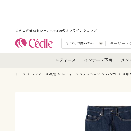
カタログ通販セシール(cecile)のオンラインショップ
レディース
インナー・下着
メン
レディース通販すべて
インナー・下着通販すべ
メン
トップ
レディース通販
レディースファッション
パンツ
スキ
レディースファッション
女性下着
メン
女性下着
メンズ下着
メン
ジュニア・ティーンズ下