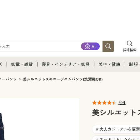
詳細検索
ズ
家電・雑貨
寝具・インテリア・家具
美容・健康
制服
て
ズ通販すべて
家電・雑貨すべて
寝具・インテリア・家具通販すべて
美容・健康通販すべ
制服
ニーパンツ
美シルエットスキニーデニムパンツ(洗濯機OK)
ズファッション
家電
家具・収納
美容・健康・サプリ
制服
50件
ズ下着
キッチン・雑貨・日用品
寝具・ベッド
ジュ
美シルエットス
着
カーテン・ラグ・ファブリック
大人カジュアルを更新
#
スッキリとしたシルエ
#