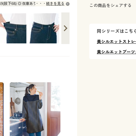
-89(股下68) ◎ 在庫あり
続きを見る
この商品をシェアする
-91(股下72) ◎ 在庫あり
-95(股下68) ◎ 在庫あり
-97(股下72) ◎ 在庫あり
同シリーズはこち
-101(股下68) ○ 在庫わずか
美シルエットストレ
美シルエットブーツ