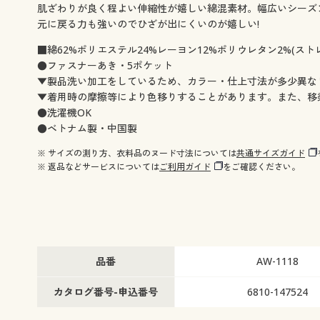
肌ざわりが良く程よい伸縮性が嬉しい綿混素材。幅広いシーズ
元に戻る力も強いのでひざが出にくいのが嬉しい!
■綿62%ポリエステル24%レーヨン12%ポリウレタン2%(スト
●ファスナーあき・5ポケット
▼製品洗い加工をしているため、カラー・仕上寸法が多少異な
▼着用時の摩擦等により色移りすることがあります。また、移
●洗濯機OK
●ベトナム製・中国製
※ サイズの測り方、衣料品のヌード寸法については
共通サイズガイド
※ 返品などサービスについては
ご利用ガイド
をご確認ください。
品番
AW-1118
カタログ番号-申込番号
6810-147524