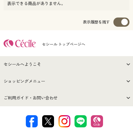
表示できる商品がありません。
表示履歴を残す
セシール トップページへ
セシールへようこそ
はじめての方へ
ご利用環境について
ショッピングメニュー
セシールご利用規約
プライバシーポリシー
商品カテゴリ
バーゲンセール
ご利用ガイド・お問い合わせ
特定商取引法に基づく表示
古物営業法に基づく表示
カタログ・チラシからのご注
デジタルカタログ
ご注文は
お届けは
文
著作権・商標について
会社案内
交換・返品は
お支払は
カタログ無料プレゼント
特集一覧