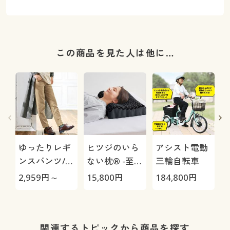
この商品を見た人は他に…
ゆったりレギ
ヒツジのいら
アシスト電動
ンスパンツ/細
ない枕® -至
三輪自転車
見えが叶うら
極-
2,959
円～
15,800
円
184,800
円
3
くちんテーパ
ード(ストレッ
チ・UVカッ
チ
ト・速乾・洗
関連するトピックから商品を探す