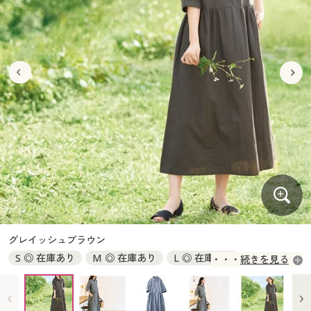
大きいサイズ
制服・スクールすべて
美容・健康・サプリメント
寝具・ベッド
制服・スクール
美容・健康通販すべて
家具・収納
キッチン・雑貨・日用品
バーゲン
大きいサイズ通販すべて
制服・学生服
カーテン・ラグ・ファブリック
大きいサイズ
制服・スクールすべて
美容・健康・サプリメント
寝具・ベッド
詳細検索
バーゲンセール
大きいサイズ レディース服
ジュニア・ティーンズ下着
バーゲン
大きいサイズ通販すべて
制服・学生服
カーテン・ラグ・ファブリック
商品カテゴリ一覧
シークレットセール
大きいサイズ レディース下着
詳細検索
バーゲンセール
大きいサイズ レディース服
ジュニア・ティーンズ下着
カタログ
大きいサイズ メンズ
商品カテゴリ一覧
シークレットセール
大きいサイズ レディース下着
カタログ・チラシからのご注文
カタログ
大きいサイズ 事務・制服
大きいサイズ メンズ
デジタルカタログ
カタログ・チラシからのご注文
グレイッシュブラウン
大きいサイズ 事務・制服
S ◎ 在庫あり
M ◎ 在庫あり
L ◎ 在庫あり
続きを見る
カタログ無料プレゼント
デジタルカタログ
LL ◎ 在庫あり
3L ◎ 在庫あり
会員メニュー