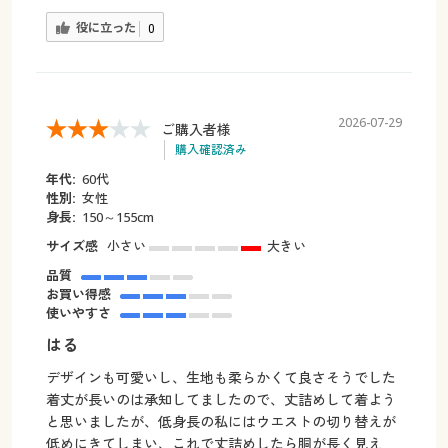
役に立った
0
2026-07-29
ご購入者様
購入確認済み
年代:
60代
性別:
女性
身長:
150～155cm
サイズ感
小さい
大きい
品質
お買い得感
使いやすさ
はる
デザインも可愛いし、生地も柔らかくて良さそうでした
着丈が長いのは承知してましたので、丈詰めして着よう
と思いましたが、低身長の私にはウエストの切り替えが
低めにきてしまい、これで丈詰めしたら胴が長く見え