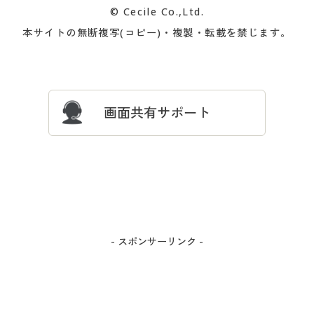
© Cecile Co.,Ltd.
会員登録・お客様情報変更に
お客様番号・パスワードをお
本サイトの無断複写(コピー)・複製・転載を禁じます。
プレゼント＆キャンペーン
サイトマップ
ついて
忘れの場合
サイズガイド
よくある質問とお問い合わせ
画面共有サポート
- スポンサーリンク -