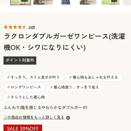
カタログ無料プレゼント
マイページ
会員メニュー
閲覧履歴
24件
マイページ
ラクロンダブルガーゼワンピース(洗濯
お気に入り
機OK・シワになりにくい)
閲覧履歴
サポート
ポイント対象外
お気に入り
ご利用ガイド
サポート
すっきり、スリム見せが叶う
着心地もおしゃれも叶える
#
#
よくある質問とお問い合わせ
ロングワンピース
着心地違う、すっきり見え
#
#
ご利用ガイド
さらりとした着心地
#
よくある質問とお問い合わせ
ふんわり!風を感じるやわらかなダブルガーゼ!
この商品の情報をもっと詳しく見る
SALE 30%OFF