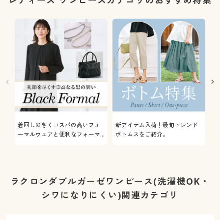
レディース ワンピースカテゴリのおすすめ特集
着回しのきくコスパの高いフォ
新アイテム入荷！最旬トレンド
通
ーマルウェアと便利なフォーマ
ボトムスをご紹介。
服
ル雑貨やインナーをご紹介しま
す。
ラクロンダブルガーゼワンピース(洗濯機OK・
シワになりにくい)関連カテゴリ