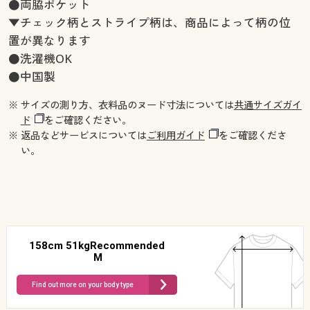
●両脇ポケット
▼チェック柄とストライプ柄は、商品によって柄の位
置が異なります
●洗濯機OK
●中国製
※ サイズの測り方、衣料品のヌード寸法については
共通サイズガイ
ド
をご確認ください。
※ 返品などサービスについては
ご利用ガイド
をご確認くださ
い。
158cm 51kgRecommended
M
Find out more on your body type