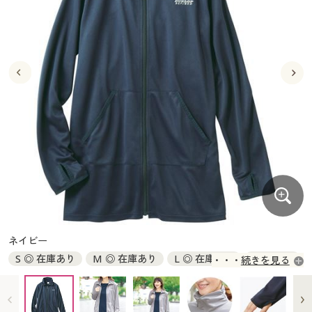
大きいサイズ
制服・スクールすべて
美容・健康・サプリメント
寝具・ベッド
制服・スクール
美容・健康通販すべて
家具・収納
キッチン・雑貨・日用品
バーゲン
大きいサイズ通販すべて
制服・学生服
カーテン・ラグ・ファブリック
大きいサイズ
制服・スクールすべて
美容・健康・サプリメント
寝具・ベッド
詳細検索
バーゲンセール
大きいサイズ レディース服
ジュニア・ティーンズ下着
バーゲン
大きいサイズ通販すべて
制服・学生服
カーテン・ラグ・ファブリック
商品カテゴリ一覧
シークレットセール
大きいサイズ レディース下着
詳細検索
バーゲンセール
大きいサイズ レディース服
ジュニア・ティーンズ下着
カタログ
大きいサイズ メンズ
商品カテゴリ一覧
シークレットセール
大きいサイズ レディース下着
カタログ・チラシからのご注文
カタログ
大きいサイズ 事務・制服
大きいサイズ メンズ
デジタルカタログ
カタログ・チラシからのご注文
ネイビー
大きいサイズ 事務・制服
S ◎ 在庫あり
M ◎ 在庫あり
L ◎ 在庫あり
LL × 完売
続きを見る
カタログ無料プレゼント
デジタルカタログ
3L ○ 在庫わずか
会員メニュー