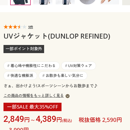
カタログ無料プレゼント
マイページ
会員メニュー
閲覧履歴
9件
マイページ
UVジャケット(DUNLOP REFINED)
お気に入り
閲覧履歴
一部ポイント対象外
サポート
お気に入り
着心地や機能性にこだわる
UV対策ウェア
#
#
ご利用ガイド
サポート
快適な機能派
お散歩も楽しい気分に
#
#
さぁ、出かけよう!スポーツシーンからお散歩まで♪
よくある質問とお問い合わせ
ご利用ガイド
この商品の情報をもっと詳しく見る
よくある質問とお問い合わせ
一部SALE 最大35%OFF
2,849
4,389
円～
円
税抜価格 2,590円
(税込)
～3,990円