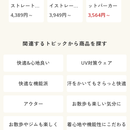
ストレートパ
イストレート
ットパーカー
ンツ(スマート
パンツ(ストレ
極
4,389
円～
3,949
円～
3,564
円～
1
ニットジーン
ッチ・乾燥機
ズ)(全方向ス
OK・毎日パン
トレッチ・や
ツ・綿混・UV
わらか・選べ
カット・静電
関連するトピックから商品を探す
る4レング
気がたまりに
ス・洗濯機
くい)
快適&心地良い
UV対策ウェア
OK・1年中は
ける)
快適な機能派
汗をかいてもさらっと快適
アウター
お散歩も楽しい気分に
お散歩やジムも楽しく
着心地や機能性にこだわる