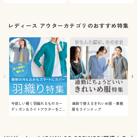
レディース アウターカテゴリのおすすめ特集
今欲しい軽く羽織れるものカー
通勤で使えるきれいめ服・事務
着
ディガン＆ライトアウターをご
服をラインナップ
プ
紹介