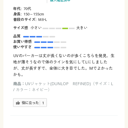
購入確認済み
年代:
70代
身長:
150～155cm
普段のサイズ:
MかL
サイズ感
小さい
大きい
品質
お買い得感
使いやすさ
UVのパーカーは丈が長くないのが多くこちらを発見、生
地が薄そうなので体のラインを気にしてLにしました
が、丈が長すぎで、全体に大き目でした。Mでよかった
かも。
商品：
UVジャケット(DUNLOP REFINED)（サイズ：L
/ カラー：ネイビー）
役に立った
1