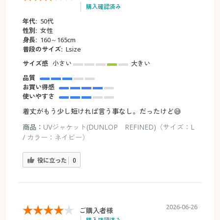
購入確認済み
年代:
50代
性別:
女性
身長:
160～165cm
普段のサイズ:
Lsize
サイズ感
小さい
大きい
品質
お買い得感
使いやすさ
着丈がもう少し短ければ言う事なし。だったけど😅
商品：
UVジャケット(DUNLOP REFINED)（サイズ：L
/ カラー：ネイビー）
役に立った
0
2026-06-26
ご購入者様