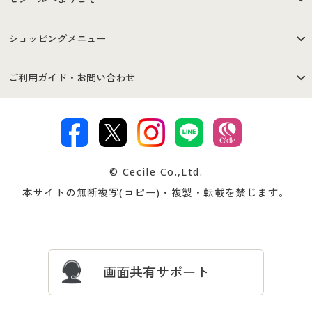
はじめての方へ
ご利用環境について
ショッピングメニュー
セシールご利用規約
プライバシーポリシー
商品カテゴリ
バーゲンセール
ご利用ガイド・お問い合わせ
特定商取引法に基づく表示
古物営業法に基づく表示
カタログ・チラシからのご注
デジタルカタログ
ご注文は
お届けは
文
著作権・商標について
会社案内
交換・返品は
お支払は
カタログ無料プレゼント
特集一覧
© Cecile Co.,Ltd.
会員登録・お客様情報変更に
お客様番号・パスワードをお
本サイトの無断複写(コピー)・複製・転載を禁じます。
プレゼント＆キャンペーン
サイトマップ
ついて
忘れの場合
サイズガイド
よくある質問とお問い合わせ
画面共有サポート