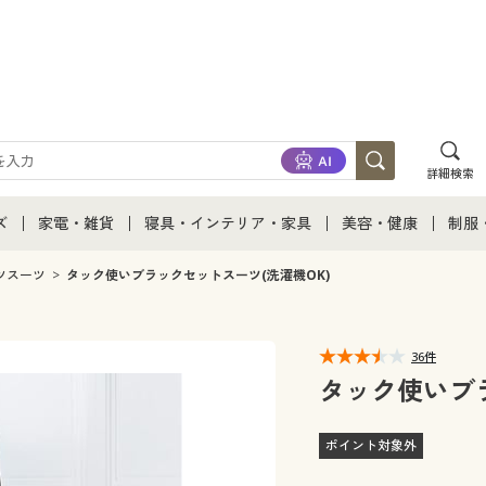
詳細検索
ズ
家電・雑貨
寝具・インテリア・家具
美容・健康
制服
て
ズ通販すべて
家電・雑貨すべて
寝具・インテリア・家具通販すべて
美容・健康通販すべ
制服
ツスーツ
タック使いブラックセットスーツ(洗濯機OK)
ズファッション
家電
家具・収納
美容・健康・サプリ
制服
36件
ズ下着
キッチン・雑貨・日用品
寝具・ベッド
ジュ
タック使いブラ
着
カーテン・ラグ・ファブリック
ポイント対象外