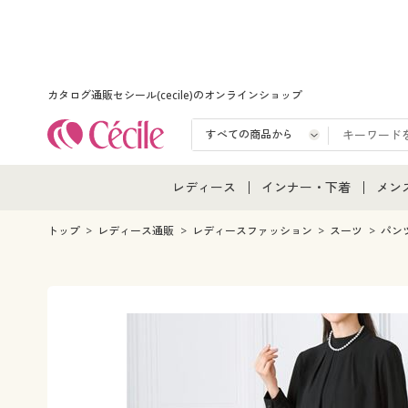
カタログ通販セシール(cecile)のオンラインショップ
レディース
インナー・下着
メン
レディース通販すべて
インナー・下着通販すべ
メン
トップ
レディース通販
レディースファッション
スーツ
パン
レディースファッション
女性下着
メン
女性下着
メンズ下着
メン
ジュニア・ティーンズ下