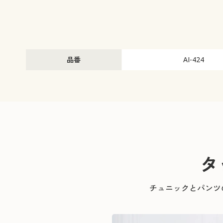
品番
AI-424
タ
チュニックとパンツ