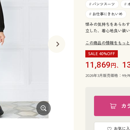
パンツスーツ
#
#
お仕事にきれいめ
#
悼みの気持ちをあらわす
立した、着心地良い装い
この商品の情報をもっと
SALE 40%OFF
11,869
1
円、
2026年3月販売価格：
19,
カ
ブラック コーディネート例
お気に入