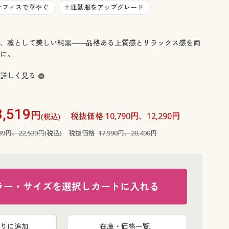
大きいサイズ 事務・制服
オフィスで華やぐ
通勤服をアップグレード
#
、凛として美しい純黒――品格ある上質感とリラックス感を両
に。
詳しく見る
3,519
円
税抜価格 10,790円、12,290円
(税込)
789円、22,539円(税込)
税抜価格
17,990円、20,490円
ラー・サイズを選択しカートに入れる
ブラック 
りに追加
在庫・価格一覧