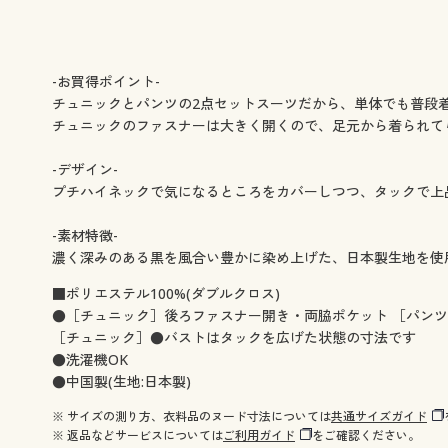
-お買得ポイント-
チュニックとパンツの2点セットスーツだから、単体でも普段
チュニックのファスナーは大きく開くので、足元から着られて
-デザイン-
プチハイネックで気になるところをカバーしつつ、タックで上
-素材特徴-
濃く深みのある黒を風合い豊かに染め上げた、日本製生地を使
■ポリエステル100%(ダブルクロス)
●［チュニック］後ろファスナー開き・両脇ポケット ［パン
［チュニック］●バストはタックを広げた状態の寸法です
●洗濯機OK
●中国製(生地:日本製)
※ サイズの測り方、衣料品のヌード寸法については
共通サイズガイド
※ 返品などサービスについては
ご利用ガイド
をご確認ください。