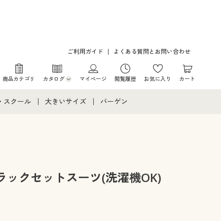
ご利用ガイド
よくある質問とお問い合わせ
商品カテゴリ
カタログ
マイページ
閲覧履歴
お気に入り
カート
カタログ・チラシからのご注文
・スクール
大きいサイズ
バーゲン
デジタルカタログ
て
・スクールすべて
大きいサイズ通販すべて
バーゲンセール
カタログ無料プレゼント
メント
・学生服
大きいサイズ レディース服
シークレットセール
ニア・ティーンズ下着
大きいサイズ レディース下着
ックセットスーツ(洗濯機OK)
大きいサイズ メンズ