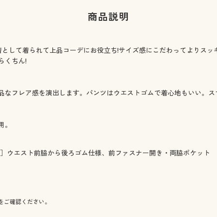
商品説明
着として着られて上品コーデにお役立ち!サイズ感にこだわってよりスッ
らくちん!
品なフレア感を演出します。パンツはウエストゴムで着心地もいい。ス
用。
ツ］ウエスト前脇から後ろゴム仕様、前ファスナー開き・両脇ポケット
をご確認ください。