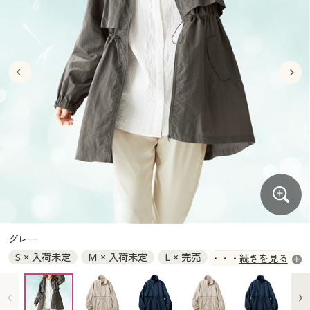
大きいサイズ
制服・スクールすべて
美容・健康・サプリメント
寝具・ベッド
制服・スクール
美容・健康通販すべて
家具・収納
キッチン・雑貨・日用品
バーゲン
大きいサイズ通販すべて
制服・学生服
カーテン・ラグ・ファブリック
大きいサイズ
制服・スクールすべて
美容・健康・サプリメント
寝具・ベッド
詳細検索
バーゲンセール
大きいサイズ レディース服
ジュニア・ティーンズ下着
バーゲン
大きいサイズ通販すべて
制服・学生服
カーテン・ラグ・ファブリック
商品カテゴリ一覧
シークレットセール
大きいサイズ レディース下着
詳細検索
バーゲンセール
大きいサイズ レディース服
ジュニア・ティーンズ下着
カタログ
大きいサイズ メンズ
商品カテゴリ一覧
シークレットセール
大きいサイズ レディース下着
カタログ・チラシからのご注文
カタログ
大きいサイズ 事務・制服
大きいサイズ メンズ
デジタルカタログ
カタログ・チラシからのご注文
グレー
大きいサイズ 事務・制服
S × 入荷未定
M × 入荷未定
L × 完売
LL × 入荷未定
続きを見る
カタログ無料プレゼント
デジタルカタログ
3L × 入荷未定
会員メニュー