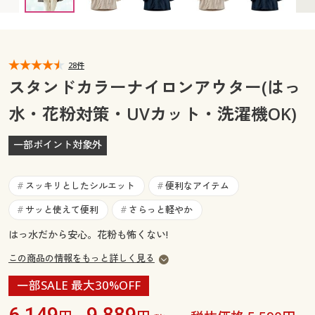
カタログ無料プレゼント
マイページ
会員メニュー
閲覧履歴
28件
マイページ
スタンドカラーナイロンアウター(はっ
お気に入り
水・花粉対策・UVカット・洗濯機OK)
閲覧履歴
サポート
一部ポイント対象外
お気に入り
ご利用ガイド
サポート
スッキリとしたシルエット
便利なアイテム
#
#
よくある質問とお問い合わせ
サッと使えて便利
さらっと軽やか
#
#
ご利用ガイド
はっ水だから安心。花粉も怖くない!
よくある質問とお問い合わせ
この商品の情報をもっと詳しく見る
一部SALE 最大30%OFF
6,149
9,889