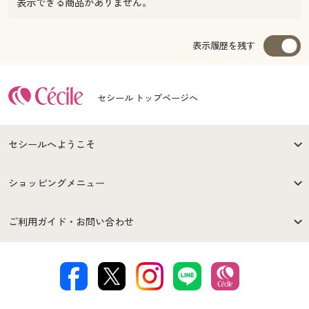
表示できる商品がありません。
表示履歴を残す
セシール トップページへ
セシールへようこそ
はじめての方へ
ご利用環境について
ショッピングメニュー
セシールご利用規約
プライバシーポリシー
商品カテゴリ
バーゲンセール
ご利用ガイド・お問い合わせ
特定商取引法に基づく表示
古物営業法に基づく表示
カタログ・チラシからのご注
デジタルカタログ
ご注文は
お届けは
文
著作権・商標について
会社案内
交換・返品は
お支払は
カタログ無料プレゼント
特集一覧