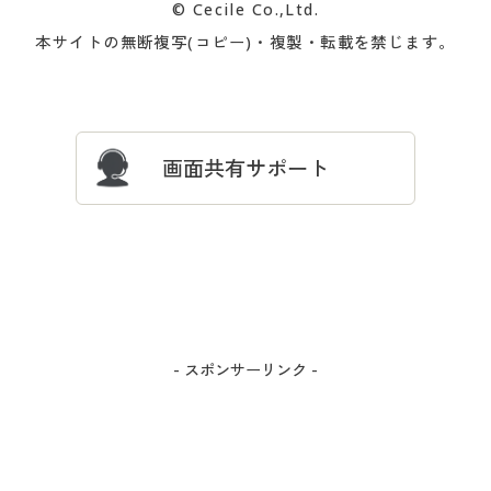
© Cecile Co.,Ltd.
会員登録・お客様情報変更に
お客様番号・パスワードをお
本サイトの無断複写(コピー)・複製・転載を禁じます。
プレゼント＆キャンペーン
サイトマップ
ついて
忘れの場合
サイズガイド
よくある質問とお問い合わせ
画面共有サポート
- スポンサーリンク -