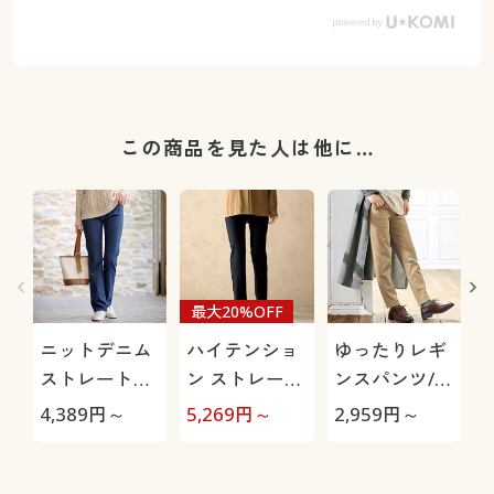
この商品を見た人は他に…
最大20%OFF
ニットデニム
ハイテンショ
ゆったりレギ
ストレートパ
ン ストレート
ンスパンツ/細
ンツ(スマート
パンツ/ぐ～ん
見えが叶うら
4,389
円～
5,269
円～
2,959
円～
2
ニットジーン
と伸びて膝も
くちんテーパ
ズ)(全方向ス
出にくい(美脚
ード(ストレッ
トレッチ・や
パンツ・全方
チ・UVカッ