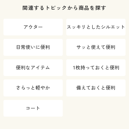
わらか・選べ
向ストレッ
ト・速乾・洗
関連するトピックから商品を探す
る4レング
チ・洗濯機
濯機OK)
ス・洗濯機
OK・日本製生
アウター
スッキリとしたシルエット
OK・1年中は
地・UVカッ
ける)
ト)
日常使いに便利
サッと使えて便利
便利なアイテム
1枚持っておくと便利
さらっと軽やか
備えておくと便利
コート