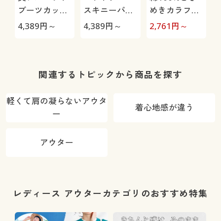
ブーツカット
スキニーパン
めきカラフル
デニムパンツ
ツ(スマートニ
ニット
4,389
円～
4,389
円～
2,761
円～
3
(洗濯機OK)
ットジーンズ)
(全方向ストレ
ッチ・やわら
か・選べる4
関連するトピックから商品を探す
レングス・洗
濯機OK・1年
軽くて肩の凝らないアウタ
着心地感が違う
中はける)
ー
アウター
レディース アウターカテゴリのおすすめ特集