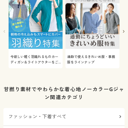
今欲しい軽く羽織れるものカー
通勤で使えるきれいめ服・事務
着
ディガン＆ライトアウターをご
服をラインナップ
プ
紹介
甘撚り素材でやわらかな着心地ノーカラーGジャ
ン関連カテゴリ
ファッション・下着すべて