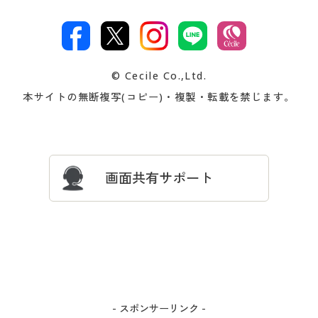
特定商取引法に基づく表示
古物営業法に基づく表示
カタログ・チラシからのご注
デジタルカタログ
ご注文は
お届けは
文
著作権・商標について
会社案内
交換・返品は
お支払は
カタログ無料プレゼント
特集一覧
© Cecile Co.,Ltd.
会員登録・お客様情報変更に
お客様番号・パスワードをお
本サイトの無断複写(コピー)・複製・転載を禁じます。
プレゼント＆キャンペーン
サイトマップ
ついて
忘れの場合
サイズガイド
よくある質問とお問い合わせ
画面共有サポート
- スポンサーリンク -