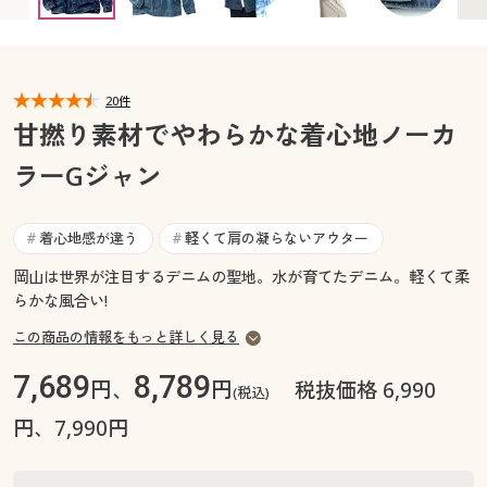
カタログ無料プレゼント
マイページ
会員メニュー
閲覧履歴
20件
マイページ
甘撚り素材でやわらかな着心地ノーカ
お気に入り
ラーGジャン
閲覧履歴
サポート
お気に入り
着心地感が違う
軽くて肩の凝らないアウター
#
#
ご利用ガイド
岡山は世界が注目するデニムの聖地。水が育てたデニム。軽くて柔
サポート
らかな風合い!
よくある質問とお問い合わせ
ご利用ガイド
この商品の情報をもっと詳しく見る
7,689
8,789
円、
円
税抜価格 6,990
(税込)
よくある質問とお問い合わせ
円、7,990円