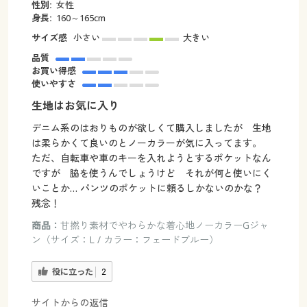
性別:
女性
身長:
160～165cm
サイズ感
小さい
大きい
品質
お買い得感
使いやすさ
生地はお気に入り
デニム系のはおりものが欲しくて購入しましたが 生地
は柔らかくて良いのとノーカラーが気に入ってます。
ただ、自転車や車のキーを入れようとするポケットなん
ですが 脇を使うんでしょうけど それが何と使いにく
いことか… パンツのポケットに頼るしかないのかな？
残念！
商品：
甘撚り素材でやわらかな着心地ノーカラーGジャ
ン（サイズ：L / カラー：フェードブルー）
役に立った
2
サイトからの返信