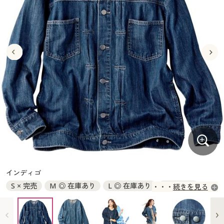
大きいサイズ
制服・スクールすべて
美容・健康・サプリメント
寝具・ベッド
制服・スクール
美容・健康通販すべて
家具・収納
キッチン・雑貨・日用品
バーゲン
大きいサイズ通販すべて
制服・学生服
カーテン・ラグ・ファブリック
大きいサイズ
制服・スクールすべて
美容・健康・サプリメント
寝具・ベッド
詳細検索
バーゲンセール
大きいサイズ レディース服
ジュニア・ティーンズ下着
バーゲン
大きいサイズ通販すべて
制服・学生服
カーテン・ラグ・ファブリック
商品カテゴリ一覧
シークレットセール
大きいサイズ レディース下着
詳細検索
バーゲンセール
大きいサイズ レディース服
ジュニア・ティーンズ下着
カタログ
大きいサイズ メンズ
商品カテゴリ一覧
シークレットセール
大きいサイズ レディース下着
カタログ・チラシからのご注文
カタログ
大きいサイズ 事務・制服
大きいサイズ メンズ
デジタルカタログ
カタログ・チラシからのご注文
インディゴ
大きいサイズ 事務・制服
S × 完売
M ◎ 在庫あり
L ◎ 在庫あり
LL × 完売
続きを見る
カタログ無料プレゼント
デジタルカタログ
3L × 完売
会員メニュー