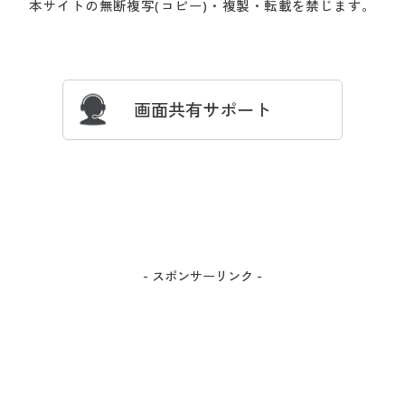
本サイトの無断複写(コピー)・複製・転載を禁じます。
プレゼント＆キャンペーン
サイトマップ
ついて
忘れの場合
サイズガイド
よくある質問とお問い合わせ
画面共有サポート
- スポンサーリンク -
カラー・サイズを選択しカートに入れる