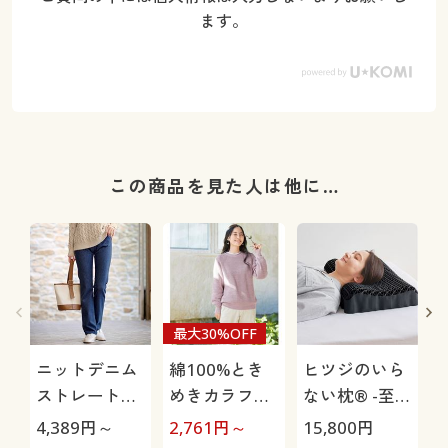
ます。
この商品を見た人は他に…
最大30%OFF
ニットデニム
綿100%とき
ヒツジのいら
ストレートパ
めきカラフル
ない枕® -至
ンツ(スマート
ニット
極-
4,389
円～
2,761
円～
15,800
円
1
ニットジーン