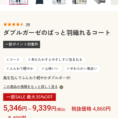
カタログ無料プレゼント
マイページ
会員メニュー
閲覧履歴
7件
マイページ
ダブルガーゼのぱっと羽織れるコート
お気に入り
閲覧履歴
一部ポイント対象外
サポート
お気に入り
コート
あたたかさとやさしさに包まれる
#
#
ご利用ガイド
サポート
ふんわり軽やか
心地いい
やわらかい風合い
#
#
#
風を包んでふんわり軽やかダブルガーゼ!
よくある質問とお問い合わせ
ご利用ガイド
この商品の情報をもっと詳しく見る
よくある質問とお問い合わせ
一部SALE 最大35%OFF
5,346
9,339
円～
円
税抜価格 4,860円
(税込)
～8,490円