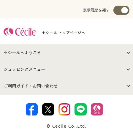
表示履歴を残す
セシール トップページへ
セシールへようこそ
はじめての方へ
ご利用環境について
ショッピングメニュー
セシールご利用規約
プライバシーポリシー
商品カテゴリ
バーゲンセール
ご利用ガイド・お問い合わせ
特定商取引法に基づく表示
古物営業法に基づく表示
カタログ・チラシからのご注
デジタルカタログ
ご注文は
お届けは
文
著作権・商標について
会社案内
交換・返品は
お支払は
カタログ無料プレゼント
特集一覧
© Cecile Co.,Ltd.
会員登録・お客様情報変更に
お客様番号・パスワードをお