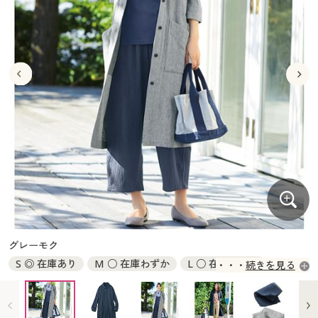
大きいサイズ
制服・スクールすべて
美容・健康・サプリメント
寝具・ベッド
制服・スクール
美容・健康通販すべて
家具・収納
キッチン・雑貨・日用品
バーゲン
大きいサイズ通販すべて
制服・学生服
カーテン・ラグ・ファブリック
大きいサイズ
制服・スクールすべて
美容・健康・サプリメント
寝具・ベッド
詳細検索
バーゲンセール
大きいサイズ レディース服
ジュニア・ティーンズ下着
バーゲン
大きいサイズ通販すべて
制服・学生服
カーテン・ラグ・ファブリック
商品カテゴリ一覧
シークレットセール
大きいサイズ レディース下着
詳細検索
バーゲンセール
大きいサイズ レディース服
ジュニア・ティーンズ下着
カタログ
大きいサイズ メンズ
商品カテゴリ一覧
シークレットセール
大きいサイズ レディース下着
カタログ・チラシからのご注文
カタログ
大きいサイズ 事務・制服
大きいサイズ メンズ
デジタルカタログ
カタログ・チラシからのご注文
グレーモク
大きいサイズ 事務・制服
S ◎ 在庫あり
M ○ 在庫わずか
L ○ 在庫わずか
続きを見る
カタログ無料プレゼント
デジタルカタログ
LL × 入荷未定
3L × 入荷未定
会員メニュー