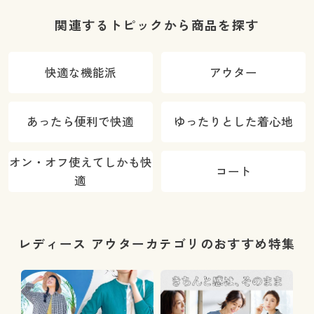
トレッチ・や
ツ・綿混・UV
わらか・選べ
カット・静電
関連するトピックから商品を探す
る4レング
気がたまりに
機
ス・洗濯機
くい)
快適な機能派
アウター
OK・1年中は
ける)
あったら便利で快適
ゆったりとした着心地
オン・オフ使えてしかも快
コート
適
レディース アウターカテゴリのおすすめ特集