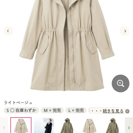
大きいサイズ
制服・スクールすべて
美容・健康・サプリメント
寝具・ベッド
制服・スクール
美容・健康通販すべて
家具・収納
キッチン・雑貨・日用品
バーゲン
大きいサイズ通販すべて
制服・学生服
カーテン・ラグ・ファブリック
大きいサイズ
制服・スクールすべて
美容・健康・サプリメント
寝具・ベッド
詳細検索
バーゲンセール
大きいサイズ レディース服
ジュニア・ティーンズ下着
バーゲン
大きいサイズ通販すべて
制服・学生服
カーテン・ラグ・ファブリック
商品カテゴリ一覧
シークレットセール
大きいサイズ レディース下着
詳細検索
バーゲンセール
大きいサイズ レディース服
ジュニア・ティーンズ下着
カタログ
大きいサイズ メンズ
商品カテゴリ一覧
シークレットセール
大きいサイズ レディース下着
カタログ・チラシからのご注文
カタログ
大きいサイズ 事務・制服
大きいサイズ メンズ
デジタルカタログ
カタログ・チラシからのご注文
ライトベージュ
大きいサイズ 事務・制服
S ○ 在庫わずか
M × 完売
L × 完売
LL × 入荷未定
続きを見る
カタログ無料プレゼント
デジタルカタログ
3L × 入荷未定
会員メニュー