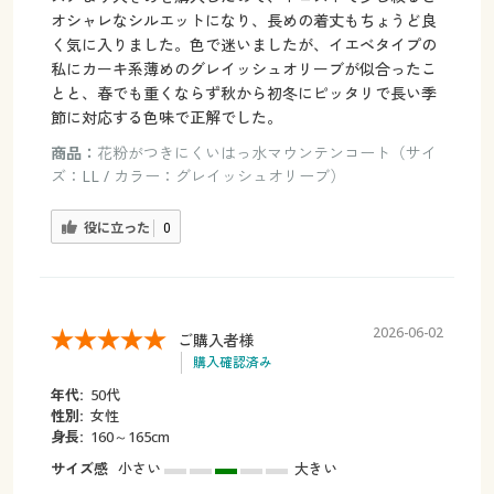
オシャレなシルエットになり、長めの着丈もちょうど良
く気に入りました。色で迷いましたが、イエベタイプの
私にカーキ系薄めのグレイッシュオリーブが似合ったこ
とと、春でも重くならず秋から初冬にピッタリで長い季
節に対応する色味で正解でした。
商品：
花粉がつきにくいはっ水マウンテンコート（サイ
ズ：LL / カラー：グレイッシュオリーブ）
役に立った
0
2026-06-02
ご購入者様
購入確認済み
年代:
50代
性別:
女性
身長:
160～165cm
サイズ感
小さい
大きい