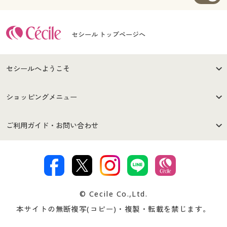
セシール トップページへ
セシールへようこそ
はじめての方へ
ご利用環境について
ショッピングメニュー
セシールご利用規約
プライバシーポリシー
商品カテゴリ
バーゲンセール
ご利用ガイド・お問い合わせ
特定商取引法に基づく表示
古物営業法に基づく表示
カタログ・チラシからのご注
デジタルカタログ
ご注文は
お届けは
文
著作権・商標について
会社案内
交換・返品は
お支払は
カタログ無料プレゼント
特集一覧
© Cecile Co.,Ltd.
会員登録・お客様情報変更に
お客様番号・パスワードをお
本サイトの無断複写(コピー)・複製・転載を禁じます。
プレゼント＆キャンペーン
サイトマップ
ついて
忘れの場合