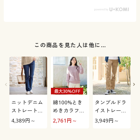
この商品を見た人は他に…
最大30%OFF
ニットデニム
綿100%とき
タンブルドラ
ストレートパ
めきカラフル
イストレート
ンツ(スマート
ニット
パンツ(ストレ
4,389
円～
2,761
円～
3,949
円～
3
ニットジーン
ッチ・乾燥機
ズ)(全方向ス
OK・毎日パン
(