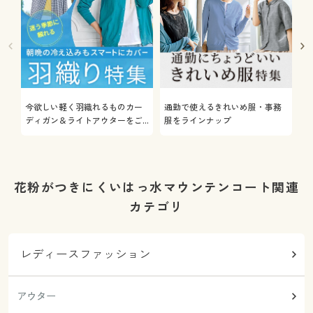
今欲しい軽く羽織れるものカー
通勤で使えるきれいめ服・事務
着
ディガン＆ライトアウターをご
服をラインナップ
プ
紹介
花粉がつきにくいはっ水マウンテンコート関連
カテゴリ
レディースファッション
アウター