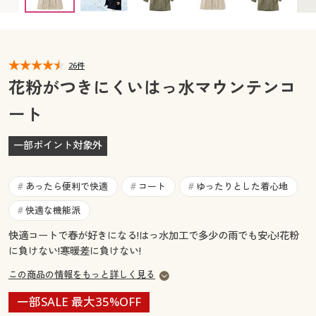
カタログ無料プレゼント
マイページ
会員メニュー
閲覧履歴
26件
マイページ
花粉がつきにくいはっ水マウンテンコ
お気に入り
ート
閲覧履歴
サポート
一部ポイント対象外
お気に入り
ご利用ガイド
サポート
あったら便利で快適
コート
ゆったりとした着心地
#
#
#
よくある質問とお問い合わせ
快適な機能派
#
ご利用ガイド
快適コートで春が好きになる!はっ水加工で多少の雨でも安心!花粉
に負けない!寒暖差に負けない!
よくある質問とお問い合わせ
この商品の情報をもっと詳しく見る
一部SALE 最大35%OFF