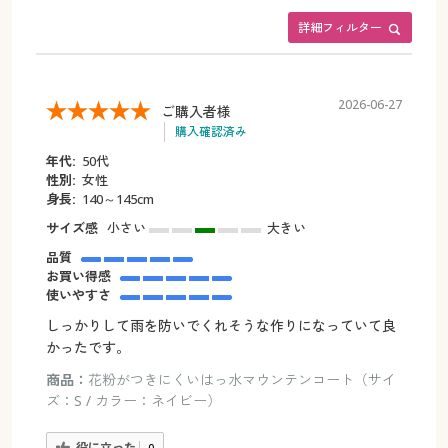
詳細フィルター
2026-06-27
ご購入者様
購入確認済み
年代:
50代
性別:
女性
身長:
140～145cm
サイズ感
小さい
大きい
品質
お買い得感
使いやすさ
しっかりして雨を防いでくれそうな作りになっていて良
かったです。
商品：
花粉がつきにくいはっ水マウンテンコート（サイ
ズ：S / カラー：ネイビー）