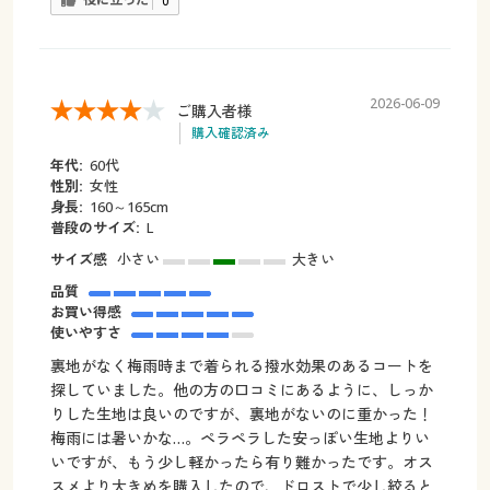
役に立った
0
2026-06-09
ご購入者様
購入確認済み
年代:
60代
性別:
女性
身長:
160～165cm
普段のサイズ:
L
サイズ感
小さい
大きい
品質
お買い得感
使いやすさ
裏地がなく梅雨時まで着られる撥水効果のあるコートを
探していました。他の方の口コミにあるように、しっか
りした生地は良いのですが、裏地がないのに重かった！
梅雨には暑いかな…。ペラペラした安っぽい生地よりい
いですが、もう少し軽かったら有り難かったです。オス
スメより大きめを購入したので、ドロストで少し絞ると