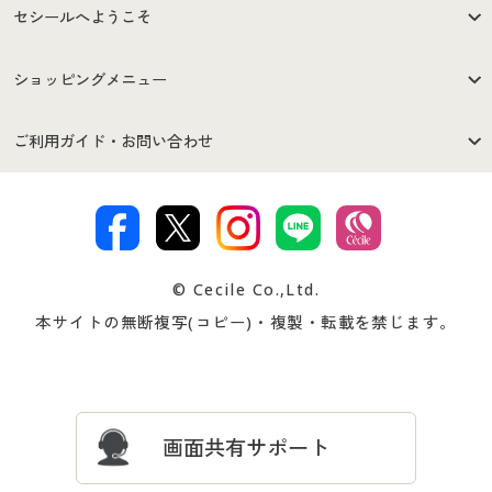
セシールへようこそ
はじめての方へ
ご利用環境について
ショッピングメニュー
セシールご利用規約
プライバシーポリシー
商品カテゴリ
バーゲンセール
ご利用ガイド・お問い合わせ
特定商取引法に基づく表示
古物営業法に基づく表示
カタログ・チラシからのご注
デジタルカタログ
ご注文は
お届けは
文
著作権・商標について
会社案内
交換・返品は
お支払は
カタログ無料プレゼント
特集一覧
© Cecile Co.,Ltd.
会員登録・お客様情報変更に
お客様番号・パスワードをお
本サイトの無断複写(コピー)・複製・転載を禁じます。
プレゼント＆キャンペーン
サイトマップ
ついて
忘れの場合
サイズガイド
よくある質問とお問い合わせ
画面共有サポート