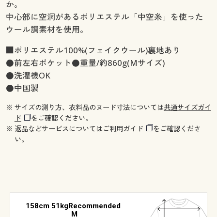
か。
中心部に空洞があるポリエステル「中空糸」を使った
ウール調素材を使用。
■ポリエステル100%(フェイクウール)裏地あり
●前左右ポケット●重量/約860g(Mサイズ)
●洗濯機OK
●中国製
※ サイズの測り方、衣料品のヌード寸法については
共通サイズガイ
ド
をご確認ください。
※ 返品などサービスについては
ご利用ガイド
をご確認くださ
い。
158cm 51kgRecommended
M