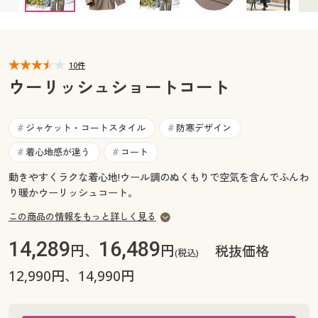
カタログ無料プレゼント
マイページ
会員メニュー
閲覧履歴
10件
マイページ
ウーリッシュショートコート
お気に入り
閲覧履歴
ジャケット・コートスタイル
防寒デザイン
#
#
サポート
お気に入り
着心地感が違う
コート
#
#
ご利用ガイド
動きやすくラクな着心地!ウール調のぬくもりで空気を含んでふんわ
サポート
り暖かウーリッシュコート。
よくある質問とお問い合わせ
この商品の情報をもっと詳しく見る
ご利用ガイド
14,289
16,489
円、
円
税抜価格
(税込)
よくある質問とお問い合わせ
12,990円、14,990円