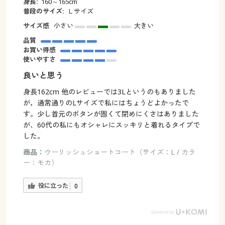
身長:
160～165cm
普段のサイズ:
Ｌサイズ
サイズ感
小さい
大きい
品質
お買い得感
使いやすさ
良いと思う
身長162cm 他のレビューでは3Lというのもありました
が，通常通りのLサイズで私にはちょうどよかったで
す。少し首元のボタンが固くて閉めにくさはありました
が、60代の私にもオシャレにスッキリと着れるタイプで
した。
商品：
ウーリッシュショートコート（サイズ：L / カラ
ー：モカ）
役に立った
0