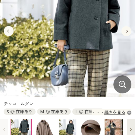
大きいサイズ
制服・スクールすべて
美容・健康・サプリメント
寝具・ベッド
制服・スクール
美容・健康通販すべて
家具・収納
キッチン・雑貨・日用品
バーゲン
大きいサイズ通販すべて
制服・学生服
カーテン・ラグ・ファブリック
大きいサイズ
制服・スクールすべて
美容・健康・サプリメント
寝具・ベッド
詳細検索
バーゲンセール
大きいサイズ レディース服
ジュニア・ティーンズ下着
バーゲン
大きいサイズ通販すべて
制服・学生服
カーテン・ラグ・ファブリック
商品カテゴリ一覧
シークレットセール
大きいサイズ レディース下着
詳細検索
バーゲンセール
大きいサイズ レディース服
ジュニア・ティーンズ下着
カタログ
大きいサイズ メンズ
商品カテゴリ一覧
シークレットセール
大きいサイズ レディース下着
カタログ・チラシからのご注文
カタログ
大きいサイズ 事務・制服
大きいサイズ メンズ
デジタルカタログ
カタログ・チラシからのご注文
チャコールグレー
大きいサイズ 事務・制服
S ◎ 在庫あり
M ◎ 在庫あり
L ◎ 在庫あり
続きを見る
カタログ無料プレゼント
デジタルカタログ
LL ◎ 在庫あり
3L ◎ 在庫あり
会員メニュー