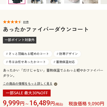
カタログ無料プレゼント
マイページ
会員メニュー
閲覧履歴
81件
マイページ
あったかファイバーダウンコート
お気に入り
閲覧履歴
一部ポイント対象外
サポート
お気に入り
さっと羽織れる軽めのコート
防寒デザイン
#
#
ご利用ガイド
サポート
冬はお任せあったかコート
蓄熱保温対応
#
#
あったかい「だけじゃない」蓄熱保温でふわっと軽やかファイバー
よくある質問とお問い合わせ
ご利用ガイド
ダウン。
この商品の情報をもっと詳しく見る
よくある質問とお問い合わせ
一部SALE 最大30%OFF
9,999
16,489
円～
円
税抜価格 9,090円
(税込)