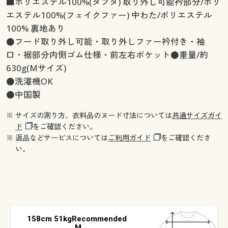
■ポリエステル100%(タフタ) 取り外し可能衿部分/ポリ
エステル100%(フェイクファー) 中わた/ポリエステル
100% 裏地あり
●フード取り外し可能・取り外しファー衿付き・袖
口・裾部分内側ゴム仕様・前左右ポケット●重量/約
630g(Mサイズ)
●洗濯機OK
●中国製
※ サイズの測り方、衣料品のヌード寸法については
共通サイズガイ
ド
をご確認ください。
※ 返品などサービスについては
ご利用ガイド
をご確認くださ
い。
158cm 51kgRecommended
M