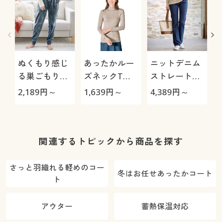
ぬくもり感じ
あったかルー
ニットデニム
る巣ごもりル
ズネックTシ
ストレートパ
ームパンツ(両
ャツ(スマート
ンツ(スマート
2,189
円～
1,639
円～
4,389
円～
4
面起毛フリー
ヒート®)(静
ニットジーン
ス)
電気防止・吸
ズ)(全方向ス
湿発熱・吸汗
トレッチ・や
速乾)
わらか・選べ
関連するトピックから商品を探す
る4レング
ス・洗濯機
さっと羽織れる軽めのコー
冬はお任せあったかコート
OK・1年中は
ト
ける)
アウター
蓄熱保温対応