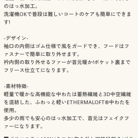
のはっ水加工。
洗濯機OKで普段は難しいコートのケアも簡単にできま
す!
-デザイン-
袖口の内側はゴム仕様で風をガードでき、フードはフ
ァスナーで簡単に取り外せます。
衿内側の取り外せるファーが首元暖か!ポケット裏まで
フリース仕立てになります。
-素材特徴-
軽量で暖かな高機能な中わたは蓄熱繊維と3D中空繊維
を混紡した、ふわっと軽いETHERMALOFT®中わたを
使用。
多少の雨でも安心のはっ水加工で、首元はフェイクフ
ァーになります。