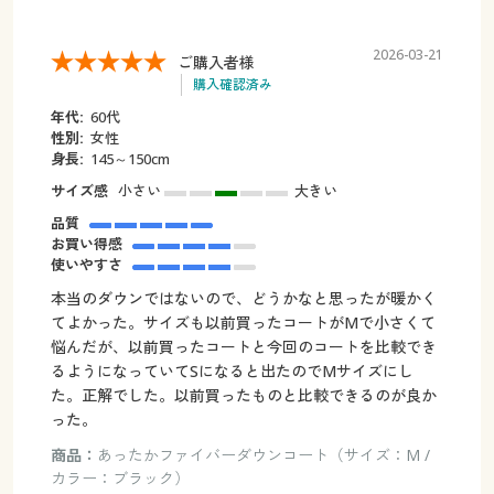
2026-03-21
ご購入者様
購入確認済み
年代:
60代
性別:
女性
身長:
145～150cm
サイズ感
小さい
大きい
品質
お買い得感
使いやすさ
本当のダウンではないので、どうかなと思ったが暖かく
てよかった。サイズも以前買ったコートがMで小さくて
悩んだが、以前買ったコートと今回のコートを比較でき
るようになっていてSになると出たのでMサイズにし
た。正解でした。以前買ったものと比較できるのが良か
った。
商品：
あったかファイバーダウンコート（サイズ：M /
カラー：ブラック）