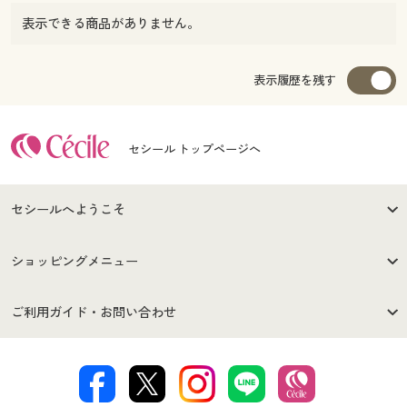
表示できる商品がありません。
表示履歴を残す
セシール トップページへ
セシールへようこそ
はじめての方へ
ご利用環境について
ショッピングメニュー
セシールご利用規約
プライバシーポリシー
商品カテゴリ
バーゲンセール
ご利用ガイド・お問い合わせ
特定商取引法に基づく表示
古物営業法に基づく表示
カタログ・チラシからのご注
デジタルカタログ
ご注文は
お届けは
文
著作権・商標について
会社案内
交換・返品は
お支払は