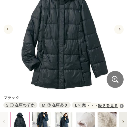
大きいサイズ
制服・スクールすべて
美容・健康・サプリメント
寝具・ベッド
制服・スクール
美容・健康通販すべて
家具・収納
キッチン・雑貨・日用品
バーゲン
大きいサイズ通販すべて
制服・学生服
カーテン・ラグ・ファブリック
大きいサイズ
制服・スクールすべて
美容・健康・サプリメント
寝具・ベッド
詳細検索
バーゲンセール
大きいサイズ レディース服
ジュニア・ティーンズ下着
バーゲン
大きいサイズ通販すべて
制服・学生服
カーテン・ラグ・ファブリック
商品カテゴリ一覧
シークレットセール
大きいサイズ レディース下着
詳細検索
バーゲンセール
大きいサイズ レディース服
ジュニア・ティーンズ下着
カタログ
大きいサイズ メンズ
商品カテゴリ一覧
シークレットセール
大きいサイズ レディース下着
カタログ・チラシからのご注文
カタログ
大きいサイズ 事務・制服
大きいサイズ メンズ
デジタルカタログ
カタログ・チラシからのご注文
ブラック
大きいサイズ 事務・制服
S ○ 在庫わずか
M ◎ 在庫あり
L × 完売
続きを見る
カタログ無料プレゼント
デジタルカタログ
LL × 入荷未定
3L × 入荷未定
会員メニュー