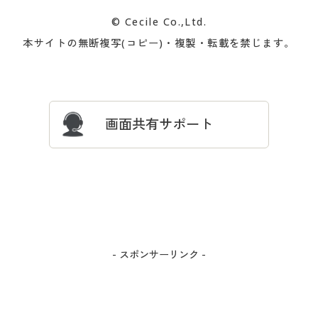
カタログ無料プレゼント
特集一覧
© Cecile Co.,Ltd.
会員登録・お客様情報変更に
お客様番号・パスワードをお
本サイトの無断複写(コピー)・複製・転載を禁じます。
プレゼント＆キャンペーン
サイトマップ
ついて
忘れの場合
サイズガイド
よくある質問とお問い合わせ
画面共有サポート
- スポンサーリンク -