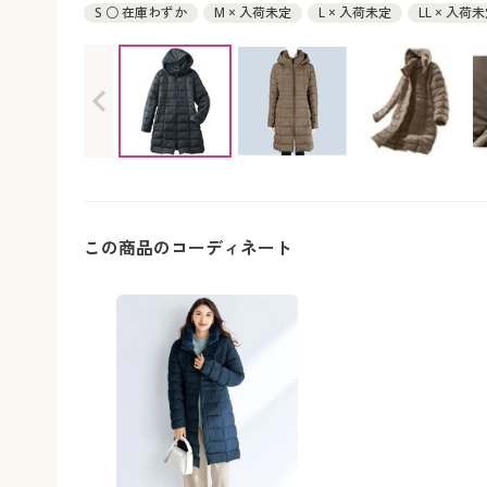
S ○ 在庫わずか
M × 入荷未定
L × 入荷未定
LL × 入荷
この商品のコーディネート