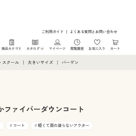
ご利用ガイド
よくある質問とお問い合わせ
商品カテゴリ
カタログ
マイページ
閲覧履歴
お気に入り
カート
カタログ・チラシからのご注文
・スクール
大きいサイズ
バーゲン
デジタルカタログ
て
・スクールすべて
大きいサイズ通販すべて
バーゲンセール
カタログ無料プレゼント
メント
・学生服
大きいサイズ レディース服
シークレットセール
ニア・ティーンズ下着
大きいサイズ レディース下着
かファイバーダウンコート
大きいサイズ メンズ
コート
軽くて肩の凝らないアウター
#
#