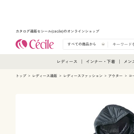
カタログ通販セシール(cecile)のオンラインショップ
レディース
インナー・下着
メン
レディース通販すべて
インナー・下着通販すべ
メン
トップ
レディース通販
レディースファッション
アウター
コ
レディースファッション
女性下着
メン
女性下着
メンズ下着
メン
ジュニア・ティーンズ下