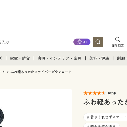
詳細検索
ズ
家電・雑貨
寝具・インテリア・家具
美容・健康
制服
て
ズ通販すべて
家電・雑貨すべて
寝具・インテリア・家具通販すべて
美容・健康通販すべ
制服
ート
ふわ軽あったかファイバーダウンコート
ズファッション
家電
家具・収納
美容・健康・サプリ
制服
102件
ズ下着
キッチン・雑貨・日用品
寝具・ベッド
ジュ
ふわ軽あった
着
カーテン・ラグ・ファブリック
着ぶくれせずスマート
#
着心地感が違う
#