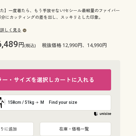
大きいサイズ 事務・制服
た】一度着たら、もう手放せない!セシール最軽量のファイバー
部分にカッティングの差を出し、スッキリとした印象。
詳しく見る
6,489
円
税抜価格 12,990円、14,990円
(税込)
ラー・サイズを選択しカートに入れる
158cm / 51kg
M
Find your size
りに追加
在庫・価格一覧
セシールの