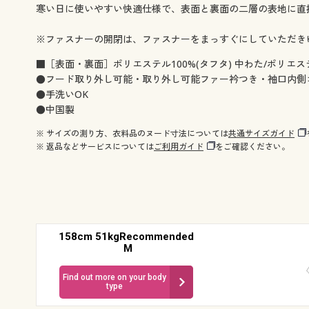
寒い日に使いやすい快適仕様で、表面と裏面の二層の表地に直
※ファスナーの開閉は、ファスナーをまっすぐにしていただき
■［表面・裏面］ポリエステル100%(タフタ) 中わた/ポリエス
●フード取り外し可能・取り外し可能ファー衿つき・袖口内側ゴム
●手洗いOK
●中国製
※ サイズの測り方、衣料品のヌード寸法については
共通サイズガイド
※ 返品などサービスについては
ご利用ガイド
をご確認ください。
158cm 51kgRecommended
M
Find out more on your body
type