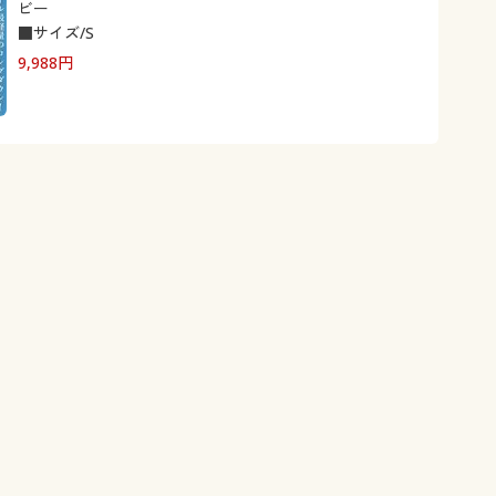
ビー
■サイズ/S
9,988
円